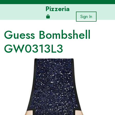
Skip
Pizzeria
to
content
Sign In
Guess Bombshell
GW0313L3