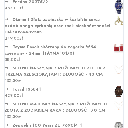
Festina 20375/2
483,00
zł
Diament Złota zawieszka w kształcie serca
ozdobionego cyrkonią oraz znak nieskończoności
DIAZAW4432585
249,00
zł
Tayma Pasek skórzany do zegarka W64 -
czerwony - 24mm (TAYMA10173)
38,00
zł
SOTHO NASZYJNIK Z RÓŻOWEGO ZLOTA Z
TRZEMA SZEŚCIOKĄTAMI : DŁUGOŚĆ - 43 CM
132,30
zł
Fossil FS5841
429,00
zł
SOTHO MATOWY NASZYJNIK Z RÓŻOWEGO
ZŁOTA Z ZODIAKIEM RAKA : DŁUGOŚĆ - 70 CM
132,30
zł
Zeppelin 100 Years ZE_7690M_1