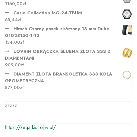
1160,00
zł
Casio Collection MQ-24-7BUM
65,44
zł
Hirsch Czarny pasek skórzany 13 mm Duke
01028150-1-13
134,00
zł
LOVRIN OBRĄCZKA ŚLUBNA ZŁOTA 333 Z
DIAMENTAMI
909,00
zł
DIAMENT ZŁOTA BRANSOLETKA 333 KOŁA
GEOMETRYCZNA
877,00
zł
zzzzz
https://zegarkistrojny.pl/