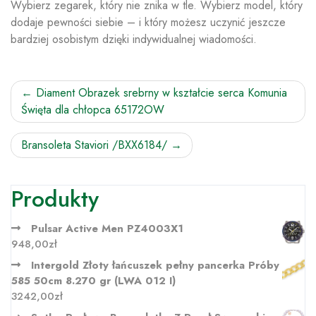
Wybierz zegarek, który nie znika w tle. Wybierz model, który
dodaje pewności siebie – i który możesz uczynić jeszcze
bardziej osobistym dzięki indywidualnej wiadomości.
Nawigacja
Diament Obrazek srebrny w kształcie serca Komunia
Święta dla chłopca 65172OW
wpisu
Bransoleta Staviori /BXX6184/
Produkty
Pulsar Active Men PZ4003X1
948,00
zł
Intergold Złoty łańcuszek pełny pancerka Próby
585 50cm 8.270 gr (LWA 012 I)
3242,00
zł