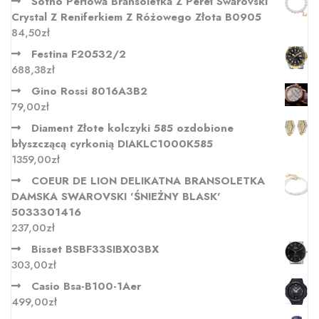
Sotho Perłowa Bransoletka Z Pereł Swarovski
Crystal Z Reniferkiem Z Różowego Złota B0905
84,50
zł
Festina F20532/2
688,38
zł
Gino Rossi 8016A3B2
79,00
zł
Diament Złote kolczyki 585 ozdobione
błyszczącą cyrkonią DIAKLC1000K585
1359,00
zł
COEUR DE LION DELIKATNA BRANSOLETKA
DAMSKA SWAROVSKI 'ŚNIEŻNY BLASK'
5033301416
237,00
zł
Bisset BSBF33SIBX03BX
303,00
zł
Casio Bsa-B100-1Aer
499,00
zł