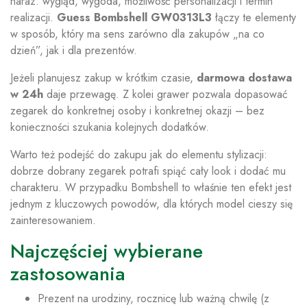
naraz: wygląd, wygoda, możliwość personalizacji i termin
realizacji.
Guess Bombshell GW0313L3
łączy te elementy
w sposób, który ma sens zarówno dla zakupów „na co
dzień”, jak i dla prezentów.
Jeżeli planujesz zakup w krótkim czasie,
darmowa dostawa
w 24h
daje przewagę. Z kolei grawer pozwala dopasować
zegarek do konkretnej osoby i konkretnej okazji – bez
konieczności szukania kolejnych dodatków.
Warto też podejść do zakupu jak do elementu stylizacji:
dobrze dobrany zegarek potrafi spiąć cały look i dodać mu
charakteru. W przypadku Bombshell to właśnie ten efekt jest
jednym z kluczowych powodów, dla których model cieszy się
zainteresowaniem.
Najczęściej wybierane
zastosowania
Prezent na urodziny, rocznicę lub ważną chwilę (z