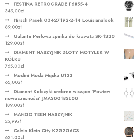
FESTINA RETROGRADE F6855-4
349,00
zł
Hirsch Pasek 03427192-2-14 Louisianalook
89,00
zł
Galante Perłowa spinka do krawata SK-1320
129,00
zł
DIAMENT NASZYJNIK ZŁOTY MOTYLEK W
KÓŁKU
765,00
zł
Modini Moda Męska U123
65,00
zł
Diament Kolczyki srebrne wiszące 'Powiew
nowoczesności' JMAS0018SE00
189,00
zł
MANGO TEEN NASZYJNIK
35,99
zł
Calvin Klein City K2G2G6C3
621,00
zł