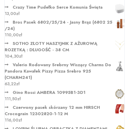
Crazy Time Pudełko Serce Komunia Święta
13,00
zł
Bros Pasek 6802/25/24 - Jasny Brąz (6802 25
/24)
110,00
zł
SOTHO ZŁOTY NASZYJNIK Z AŻUROWĄ
ROZETKĄ : DŁUGOŚĆ - 38 CM
104,30
zł
Valerio Rodowany Srebrny Wiszący Charms Do
Pandora Kawałek Pizzy Pizza Srebro 925
(CHARM241)
63,22
zł
Gino Rossi AMBERA 10995B1-3D1
111,50
zł
Czerwony pasek skórzany 12 mm HIRSCH
Crocograin 12302820-1-12 M
116,00
zł
LOVRIN ŚLUBNA OBRĄCZKA Z DIAMENTAMI