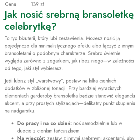
Cena
139 zł
Jak nosić srebrną bransoletkę
celebrytkę?
To typ biżuterii, który lubi zestawienia. Możesz nosić ją
pojedynczo dla minimalistycznego efektu albo łączyć z innymi
bransoletami o podobnym charakterze. Srebro świetnie
wygląda zarówno z zegarkiem, jak i bez niego—w zależności
od tego, jaki styl wybierasz.
Jeśli lubisz styl „warstwowy”, postaw na kilka cienkich
dodatków w zbliżonej tonacji. Przy bardziej wyrazistych
elementach garderoby bransoletka będzie stanowić elegancki
akcent, a przy prostych stylizacjach—delikatny punkt skupienia
na nadgarstku.
Do pracy i na co dzień:
noś samodzielnie lub w
duecie z cienkim łańcuszkiem.
Na wieczór:
zestaw z innymi srebrnymi akcentami, aby