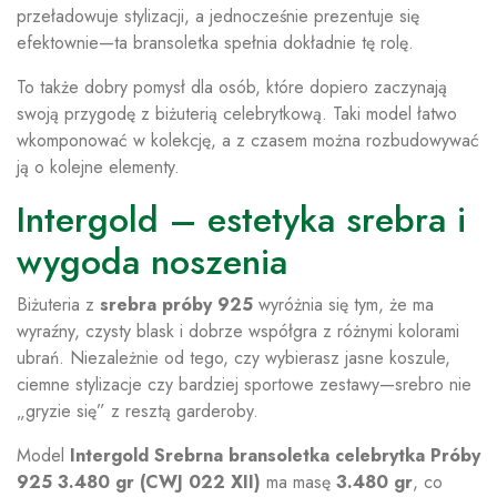
przeładowuje stylizacji, a jednocześnie prezentuje się
efektownie—ta bransoletka spełnia dokładnie tę rolę.
To także dobry pomysł dla osób, które dopiero zaczynają
swoją przygodę z biżuterią celebrytkową. Taki model łatwo
wkomponować w kolekcję, a z czasem można rozbudowywać
ją o kolejne elementy.
Intergold – estetyka srebra i
wygoda noszenia
Biżuteria z
srebra próby 925
wyróżnia się tym, że ma
wyraźny, czysty blask i dobrze współgra z różnymi kolorami
ubrań. Niezależnie od tego, czy wybierasz jasne koszule,
ciemne stylizacje czy bardziej sportowe zestawy—srebro nie
„gryzie się” z resztą garderoby.
Model
Intergold Srebrna bransoletka celebrytka Próby
925 3.480 gr (CWJ 022 XII)
ma masę
3.480 gr
, co