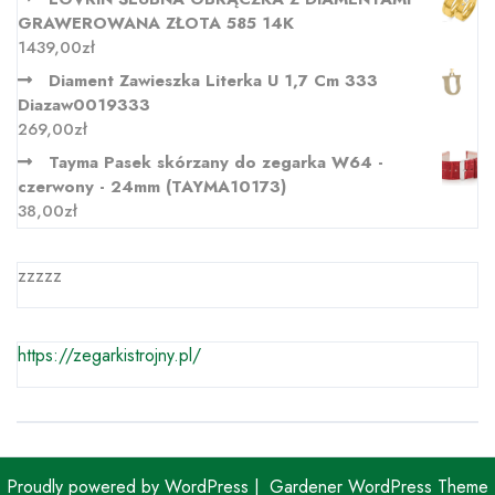
GRAWEROWANA ZŁOTA 585 14K
1439,00
zł
Diament Zawieszka Literka U 1,7 Cm 333
Diazaw0019333
269,00
zł
Tayma Pasek skórzany do zegarka W64 -
czerwony - 24mm (TAYMA10173)
38,00
zł
zzzzz
https://zegarkistrojny.pl/
Proudly powered by WordPress
|
Gardener WordPress Theme