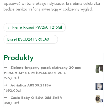
wpasować w różne okazje i stylizacje, ta srebrna celebrytka
będzie bardzo trafioną inwestycją w codzienny wygląd.
Nawigacja
Pierre Ricaud P97260.T215Qf
wpisu
Bisset BSCD24TISR05AX
Produkty
Zielono-brązowy pasek skórzany 20 mm
HIRSCH Arne 0921094040-2-20 L
269,00
zł
Adriatica A8309.2113A
1692,00
zł
Casio Baby-G BGA-255-5AER
368,00
zł