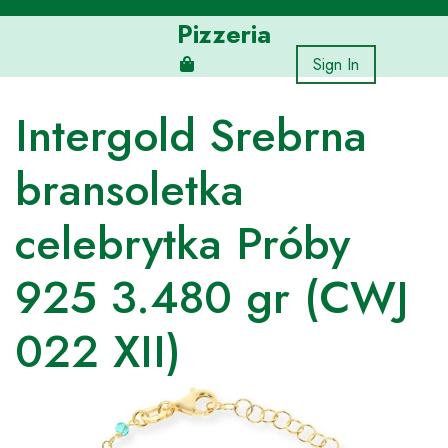
Skip
Pizzeria
to
content
Sign In
Intergold Srebrna
bransoletka
celebrytka Próby
925 3.480 gr (CWJ
022 XII)