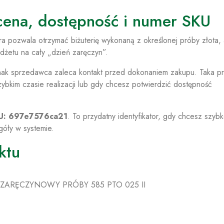
cena, dostępność i numer SKU
óra pozwala otrzymać biżuterię wykonaną z określonej próby złota,
dżetu na cały „dzień zaręczyn”.
nak sprzedawca zaleca kontakt przed dokonaniem zakupu. Taka pr
ybkim czasie realizacji lub gdy chcesz potwierdzić dostępność
U: 697e7576ca21
. To przydatny identyfikator, gdy chcesz szyb
góły w systemie.
ktu
 ZARĘCZYNOWY PRÓBY 585 PTO 025 II