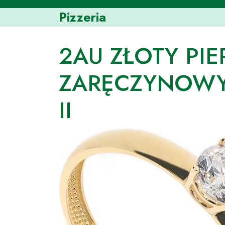
Skip
Pizzeria
to
content
2AU ZŁOTY PI
ZARĘCZYNOWY 
II