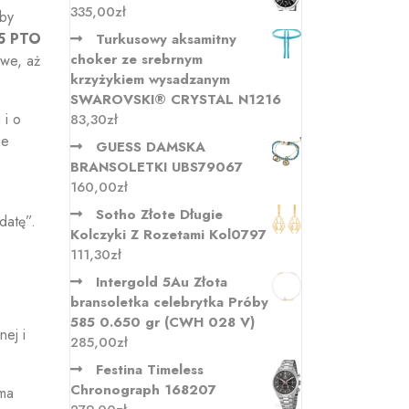
335,00
zł
 by
5 PTO
Turkusowy aksamitny
choker ze srebrnym
owe, aż
krzyżykiem wysadzanym
SWAROVSKI® CRYSTAL N1216
 i o
83,30
zł
ie
GUESS DAMSKA
BRANSOLETKI UBS79067
160,00
zł
Sotho Złote Długie
datę”.
Kolczyki Z Rozetami Kol0797
111,30
zł
Intergold 5Au Złota
bransoletka celebrytka Próby
585 0.650 gr (CWH 028 V)
ej i
285,00
zł
Festina Timeless
Chronograph 168207
 ma