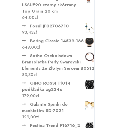
LSSUE20 czarny skórzany
Top Grain 20 cm
64,00
zł
Fossil JF02706710
93,43
zł
Bering Classic 14539-166
649,00
zł
Sotho Czekoladowa
Bransoletka Perły Swarovski
Elements Ze Złotym Sercem B0512
83,30
zł
GINO ROSSI 11014
podkładka zg224c
179,00
zł
Galante Spinki do
mankietów SD-7021
129,00
zł
Festina Trend F16716_2