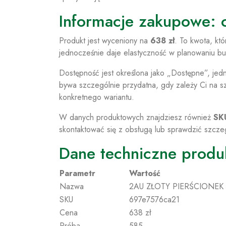
Informacje zakupowe: 
Produkt jest wyceniony na
638 zł
. To kwota, kt
jednocześnie daje elastyczność w planowaniu bu
Dostępność jest określona jako „Dostępne”, jed
bywa szczególnie przydatna, gdy zależy Ci na sz
konkretnego wariantu.
W danych produktowych znajdziesz również
SK
skontaktować się z obsługą lub sprawdzić szcze
Dane techniczne produ
Parametr
Wartość
Nazwa
2AU ZŁOTY PIERŚCIONEK
SKU
697e7576ca21
Cena
638 zł
Próba
585