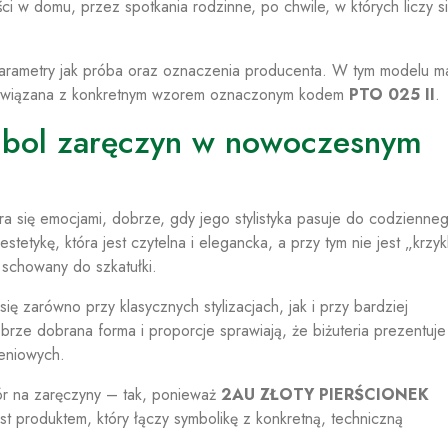
ci w domu, przez spotkania rodzinne, po chwile, w których liczy s
parametry jak próba oraz oznaczenia producenta. W tym modelu m
 powiązana z konkretnym wzorem oznaczonym kodem
PTO 025 II
.
ymbol zaręczyn w nowoczesnym
a się emocjami, dobrze, gdy jego stylistyka pasuje do codzienneg
etykę, która jest czytelna i elegancka, a przy tym nie jest „krzyk
 schowany do szkatułki.
ę zarówno przy klasycznych stylizacjach, jak i przy bardziej
ze dobrana forma i proporcje sprawiają, że biżuteria prezentuje 
leniowych.
bór na zaręczyny – tak, ponieważ
2AU ZŁOTY PIERŚCIONEK
st produktem, który łączy symbolikę z konkretną, techniczną