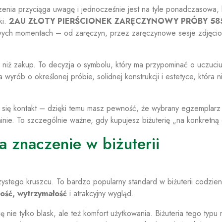
jrzenia przyciąga uwagę i jednocześnie jest na tyle ponadczasowa,
ki.
2AU ZŁOTY PIERŚCIONEK ZARĘCZYNOWY PRÓBY 58
owych momentach – od zaręczyn, przez zaręczynowe sesje zdjęci
niż zakup. To decyzja o symbolu, który ma przypominać o uczuciu
wyrób o określonej próbie, solidnej konstrukcji i estetyce, która n
ca się kontakt – dzięki temu masz pewność, że wybrany egzemplarz
nie. To szczególnie ważne, gdy kupujesz biżuterię „na konkretną 
 znaczenie w biżuterii
stego kruszcu. To bardzo popularny standard w biżuterii codzienn
ność, wytrzymałość
i atrakcyjny wygląd.
nie tylko blask, ale też komfort użytkowania. Biżuteria tego typu