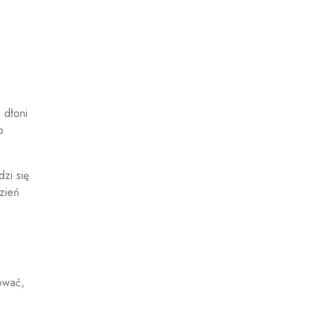
 dłoni
b
zi się
zień
ować,