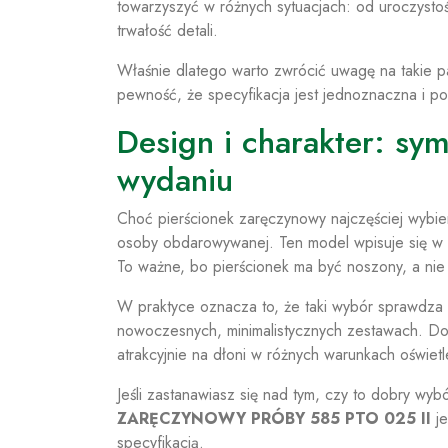
towarzyszyć w różnych sytuacjach: od uroczystoś
trwałość detali.
Właśnie dlatego warto zwrócić uwagę na takie 
pewność, że specyfikacja jest jednoznaczna i
Design i charakter: s
wydaniu
Choć pierścionek zaręczynowy najczęściej wybier
osoby obdarowywanej. Ten model wpisuje się w est
To ważne, bo pierścionek ma być noszony, a nie
W praktyce oznacza to, że taki wybór sprawdza si
nowoczesnych, minimalistycznych zestawach. Dobr
atrakcyjnie na dłoni w różnych warunkach oświet
Jeśli zastanawiasz się nad tym, czy to dobry wy
ZARĘCZYNOWY PRÓBY 585 PTO 025 II
je
specyfikacją.