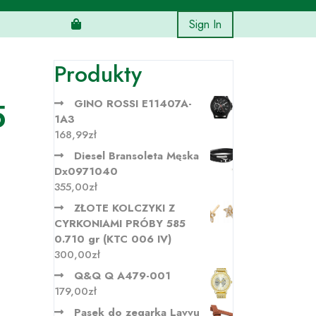
Sign In
Produkty
5
GINO ROSSI E11407A-
1A3
168,99
zł
Diesel Bransoleta Męska
Dx0971040
355,00
zł
ZŁOTE KOLCZYKI Z
CYRKONIAMI PRÓBY 585
0.710 gr (KTC 006 IV)
300,00
zł
Q&Q Q A479-001
179,00
zł
Pasek do zegarka Lavvu