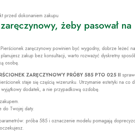
kt przed dokonaniem zakupu
 zaręczynowy, żeby pasował na
. Pierścionek zaręczynowy powinien być wygodny, dobrze leżeć na
 planujesz zakup bez konsultacji, warto rozważyć dyskretny sposó
ką osobę.
ERŚCIONEK ZARĘCZYNOWY PRÓBY 585 PTO 025 II
sprawd
ierścionek staje się częścią wizerunku. Utrzymanie estetyki na co d
 jak wyjątkowy dodatek, a nie przypadkową ozdobę.
 zakupem.
e do Twojej daty.
d parametrów: próba 585 i oznaczenie modelu pomagają doprecyz
j oczekujesz.