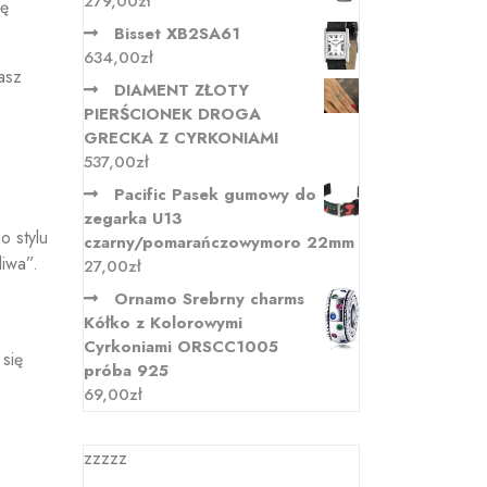
279,00
zł
ię
Bisset XB2SA61
634,00
zł
asz
DIAMENT ZŁOTY
PIERŚCIONEK DROGA
GRECKA Z CYRKONIAMI
537,00
zł
Pacific Pasek gumowy do
zegarka U13
o stylu
czarny/pomarańczowymoro 22mm
liwa”.
27,00
zł
Ornamo Srebrny charms
Kółko z Kolorowymi
Cyrkoniami ORSCC1005
się
próba 925
69,00
zł
zzzzz