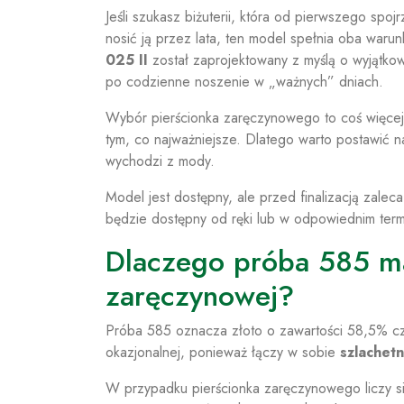
Jeśli szukasz biżuterii, która od pierwszego spo
nosić ją przez lata, ten model spełnia oba warun
025 II
został zaprojektowany z myślą o wyjątk
po codzienne noszenie w „ważnych” dniach.
Wybór pierścionka zaręczynowego to coś więcej 
tym, co najważniejsze. Dlatego warto postawić na 
wychodzi z mody.
Model jest dostępny, ale przed finalizacją zale
będzie dostępny od ręki lub w odpowiednim termi
Dlaczego próba 585 ma
zaręczynowej?
Próba 585 oznacza złoto o zawartości 58,5% czy
okazjonalnej, ponieważ łączy w sobie
szlachet
W przypadku pierścionka zaręczynowego liczy się 