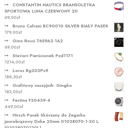
CONSTANTIN NAUTICS BRANSOLETKA
SPORTOWA LUNA CZERWONY 20
69,00
zł
Bruno Calvani BC90010 SILVER BIAŁY PASEK
179,00
zł
Gino Rossi 7659A2-1A2
69,00
zł
Staviori Pierścionek Pzd1171
1214,00
zł
Lorus Rg202Px9
188,30
zł
Grafitowy naszyjnik- Gingko
183,00
zł
Festina F20439-4
449,00
zł
Hirsch Pasek Skórzany do Zegarka
jasnobrązowy Duke 20mm 01028070-1-20 L
(01028070120L)