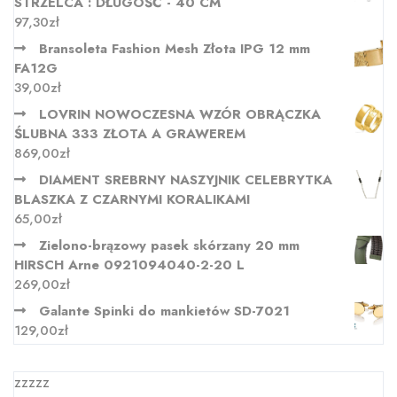
STRZELCA : DŁUGOŚĆ - 40 CM
97,30
zł
Bransoleta Fashion Mesh Złota IPG 12 mm
FA12G
39,00
zł
LOVRIN NOWOCZESNA WZÓR OBRĄCZKA
ŚLUBNA 333 ZŁOTA A GRAWEREM
869,00
zł
DIAMENT SREBRNY NASZYJNIK CELEBRYTKA
BLASZKA Z CZARNYMI KORALIKAMI
65,00
zł
Zielono-brązowy pasek skórzany 20 mm
HIRSCH Arne 0921094040-2-20 L
269,00
zł
Galante Spinki do mankietów SD-7021
129,00
zł
zzzzz