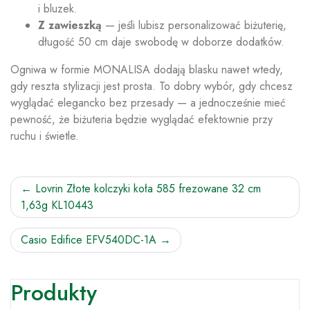
i bluzek.
Z zawieszką
— jeśli lubisz personalizować biżuterię,
długość 50 cm daje swobodę w doborze dodatków.
Ogniwa w formie MONALISA dodają blasku nawet wtedy,
gdy reszta stylizacji jest prosta. To dobry wybór, gdy chcesz
wyglądać elegancko bez przesady — a jednocześnie mieć
pewność, że biżuteria będzie wyglądać efektownie przy
ruchu i świetle.
Nawigacja
Lovrin Złote kolczyki koła 585 frezowane 32 cm
1,63g KL10443
wpisu
Casio Edifice EFV540DC-1A
Produkty