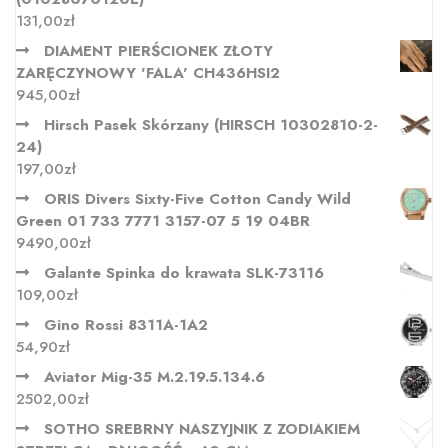
131,00
zł
DIAMENT PIERŚCIONEK ZŁOTY
ZARĘCZYNOWY 'FALA' CH436HSI2
945,00
zł
Hirsch Pasek Skórzany (HIRSCH 10302810-2-
24)
197,00
zł
ORIS Divers Sixty-Five Cotton Candy Wild
Green 01 733 7771 3157-07 5 19 04BR
9490,00
zł
Galante Spinka do krawata SLK-73116
109,00
zł
Gino Rossi 8311A-1A2
54,90
zł
Aviator Mig-35 M.2.19.5.134.6
2502,00
zł
SOTHO SREBRNY NASZYJNIK Z ZODIAKIEM