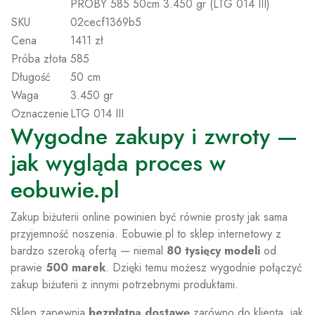
PRÓBY 585 50cm 3.450 gr (LTG 014 III)
SKU
02cecf1369b5
Cena
1411 zł
Próba złota
585
Długość
50 cm
Waga
3.450 gr
Oznaczenie
LTG 014 III
Wygodne zakupy i zwroty —
jak wygląda proces w
eobuwie.pl
Zakup biżuterii online powinien być równie prosty jak sama
przyjemność noszenia. Eobuwie.pl to sklep internetowy z
bardzo szeroką ofertą — niemal
80 tysięcy modeli
od
prawie
500 marek
. Dzięki temu możesz wygodnie połączyć
zakup biżuterii z innymi potrzebnymi produktami.
Sklep zapewnia
bezpłatną dostawę
zarówno do klienta, jak