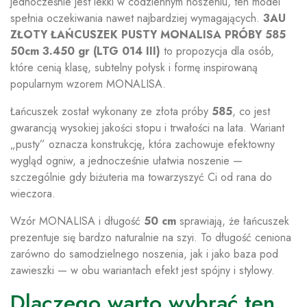
jednocześnie jest lekki w codziennym noszeniu, ten model
spełnia oczekiwania nawet najbardziej wymagających.
3AU
ZŁOTY ŁAŃCUSZEK PUSTY MONALISA PRÓBY 585
50cm 3.450 gr (LTG 014 III)
to propozycja dla osób,
które cenią klasę, subtelny połysk i formę inspirowaną
popularnym wzorem MONALISA.
Łańcuszek został wykonany ze złota próby
585
, co jest
gwarancją wysokiej jakości stopu i trwałości na lata. Wariant
„pusty” oznacza konstrukcję, która zachowuje efektowny
wygląd ogniw, a jednocześnie ułatwia noszenie —
szczególnie gdy biżuteria ma towarzyszyć Ci od rana do
wieczora.
Wzór MONALISA i długość
50 cm
sprawiają, że łańcuszek
prezentuje się bardzo naturalnie na szyi. To długość ceniona
zarówno do samodzielnego noszenia, jak i jako baza pod
zawieszki — w obu wariantach efekt jest spójny i stylowy.
Dlaczego warto wybrać ten