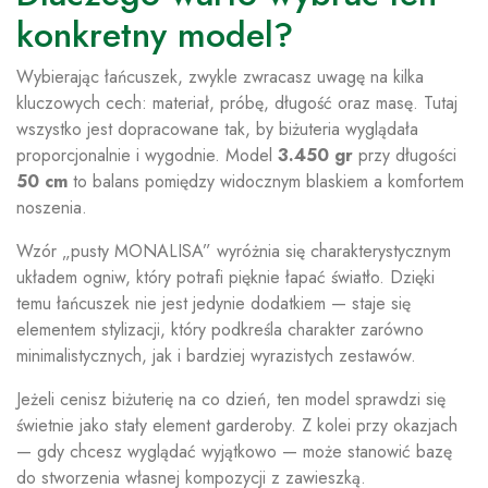
konkretny model?
Wybierając łańcuszek, zwykle zwracasz uwagę na kilka
kluczowych cech: materiał, próbę, długość oraz masę. Tutaj
wszystko jest dopracowane tak, by biżuteria wyglądała
proporcjonalnie i wygodnie. Model
3.450 gr
przy długości
50 cm
to balans pomiędzy widocznym blaskiem a komfortem
noszenia.
Wzór „pusty MONALISA” wyróżnia się charakterystycznym
układem ogniw, który potrafi pięknie łapać światło. Dzięki
temu łańcuszek nie jest jedynie dodatkiem — staje się
elementem stylizacji, który podkreśla charakter zarówno
minimalistycznych, jak i bardziej wyrazistych zestawów.
Jeżeli cenisz biżuterię na co dzień, ten model sprawdzi się
świetnie jako stały element garderoby. Z kolei przy okazjach
— gdy chcesz wyglądać wyjątkowo — może stanowić bazę
do stworzenia własnej kompozycji z zawieszką.