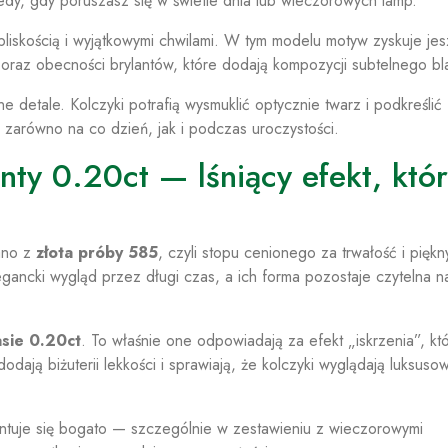
edy, gdy poruszasz się w świetle dnia lub wieczorowych lamp.
 bliskością i wyjątkowymi chwilami. W tym modelu motyw zyskuje je
oraz obecności brylantów, które dodają kompozycji subtelnego bl
e detale. Kolczyki potrafią wysmuklić optycznie twarz i podkreślić
ę zarówno na co dzień, jak i podczas uroczystości.
nty 0.20ct — lśniący efekt, któ
no z
złota próby 585
, czyli stopu cenionego za trwałość i piękn
legancki wygląd przez długi czas, a ich forma pozostaje czytelna 
asie 0.20ct
. To właśnie one odpowiadają za efekt „iskrzenia”, kt
 dodają biżuterii lekkości i sprawiają, że kolczyki wyglądają luksus
entuje się bogato — szczególnie w zestawieniu z wieczorowymi