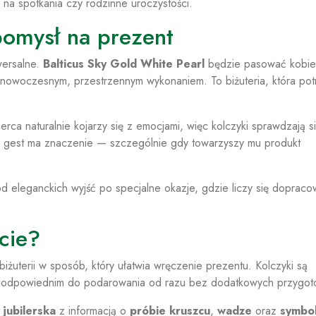
h na spotkania czy rodzinne uroczystości.
 pomysł na prezent
wersalne.
Balticus Sky Gold White Pearl
będzie pasować kobi
nowoczesnym, przestrzennym wykonaniem. To biżuteria, która potr
erca naturalnie kojarzy się z emocjami, więc kolczyki sprawdzają si
aki gest ma znaczenie — szczególnie gdy towarzyszy mu produkt
 od eleganckich wyjść po specjalne okazje, gdzie liczy się doprac
cie?
żuterii w sposób, który ułatwia wręczenie prezentu. Kolczyki są
 odpowiednim do podarowania od razu bez dodatkowych przygot
jubilerska
z informacją o
próbie kruszcu
,
wadze
oraz
symbo