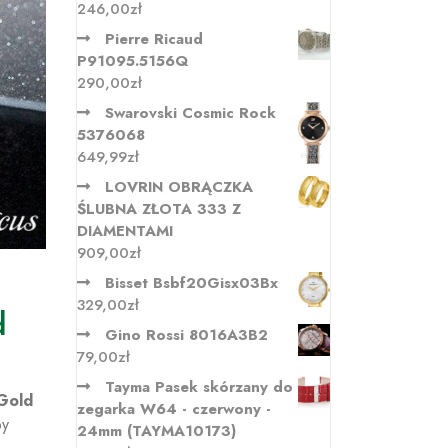
246,00
zł
Pierre Ricaud
P91095.5156Q
290,00
zł
Swarovski Cosmic Rock
5376068
649,99
zł
LOVRIN OBRĄCZKA
ŚLUBNA ZŁOTA 333 Z
DIAMENTAMI
909,00
zł
Bisset Bsbf20Gisx03Bx
329,00
zł
d
Gino Rossi 8016A3B2
79,00
zł
Tayma Pasek skórzany do
 Gold
zegarka W64 - czerwony -
by
24mm (TAYMA10173)