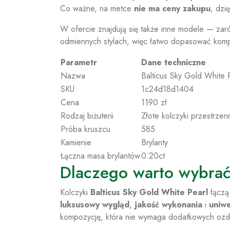
Co ważne, na metce
nie ma ceny zakupu
, dzi
W ofercie znajdują się także inne modele — zaró
odmiennych stylach, więc łatwo dopasować kompl
Parametr
Dane techniczne
Nazwa
Balticus Sky Gold White 
SKU
1c24d18d1404
Cena
1190 zł
Rodzaj biżuterii
Złote kolczyki przestrzen
Próba kruszcu
585
Kamienie
Brylanty
Łączna masa brylantów
0.20ct
Dlaczego warto wybrać
Kolczyki
Balticus Sky Gold White Pearl
łączą 
luksusowy wygląd
,
jakość wykonania
i
uniwe
kompozycję, która nie wymaga dodatkowych ozdó