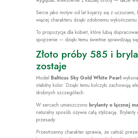
wyglądać efektownie z każdej strony — także wt
Serce jako motyw od lat kojarzy się z uczuciem,
więcej charakteru dzięki zdobnemu wykończeniu 
To propozycja dla kobiet, które lubią dopracowan
spojrzenie — dzięki temu świetnie sprawdzają si
Złoto próby 585 i bryla
zostaje
Model
Balticus Sky Gold White Pearl
wykona
stabilny kolor. Dzięki temu kolczyki zachowują e
drobnych szczegółach.
W sercach umieszczono
brylanty o łącznej m
naturalny sposób ożywia całą stylizację. Brylanty
przesady.
Przestrzenny charakter sprawia, że całość prez