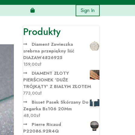
Sign In
Produkty
Diament Zawieszka
srebrna przepiękny liść
DIAZAW4826925
159,00
zł
DIAMENT ZŁOTY
PIERŚCIONEK 'DUŻE
TRÓJKĄTY' Z BIAŁYM ZŁOTEM
773,00
zł
Bisset Pasek Skórzany Do
Zegarka Bs106 20Mm
48,00
zł
Pierre Ricaud
P22086.92R4Q