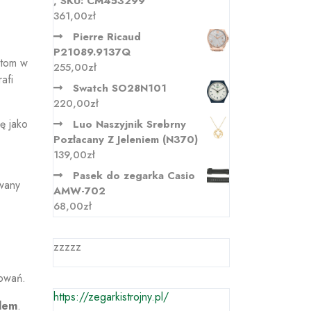
, SKU: CM453299
361,00
zł
Pierre Ricaud
P21089.9137Q
etom w
255,00
zł
afi
Swatch SO28N101
220,00
zł
ę jako
Luo Naszyjnik Srebrny
Pozłacany Z Jeleniem (N370)
139,00
zł
Pasek do zegarka Casio
owany
AMW-702
68,00
zł
zzzzz
owań.
https://zegarkistrojny.pl/
lem
.