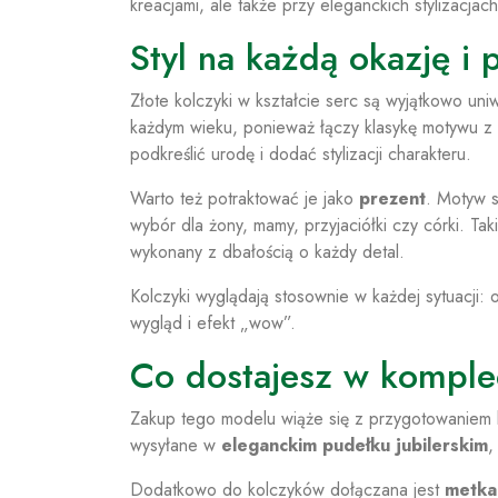
kreacjami, ale także przy eleganckich stylizacjac
Styl na każdą okazję i
Złote kolczyki w kształcie serc są wyjątkowo uni
każdym wieku, ponieważ łączy klasykę motywu z 
podkreślić urodę i dodać stylizacji charakteru.
Warto też potraktować je jako
prezent
. Motyw s
wybór dla żony, mamy, przyjaciółki czy córki. T
wykonany z dbałością o każdy detal.
Kolczyki wyglądają stosownie w każdej sytuacji:
wygląd i efekt „wow”.
Co dostajesz w komple
Zakup tego modelu wiąże się z przygotowaniem bi
wysyłane w
eleganckim pudełku jubilerskim
,
Dodatkowo do kolczyków dołączana jest
metka 