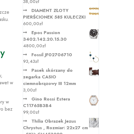
38,00
zł
DIAMENT ZŁOTY
szcze
PIERŚCIONEK 585 KULECZKI
asku.
600,00
zł
Epos Passion
3402.142.20.15.30
4800,00
zł
ry
Fossil JF02706710
93,43
zł
Pasek skórzany do
y,
zegarka CASIO
nawet w
ciemnobrązowy III 12mm
3,00
zł
Gino Rossi Estera
óry w
C11765B3B4
owo bez
99,00
zł
Thilia Obrazek Jezus
Chrystus , Rozmiar: 22x27 cm