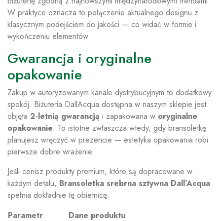
biżuterię zgodną z najnowszymi międzynarodowymi trendami.
W praktyce oznacza to połączenie aktualnego designu z
klasycznym podejściem do jakości — co widać w formie i
wykończeniu elementów.
Gwarancja i oryginalne
opakowanie
Zakup w autoryzowanym kanale dystrybucyjnym to dodatkowy
spokój. Biżuteria DallAcqua dostępna w naszym sklepie jest
objęta
2-letnią gwarancją
i zapakowana w
oryginalne
opakowanie
. To istotne zwłaszcza wtedy, gdy bransoletkę
planujesz wręczyć w prezencie — estetyka opakowania robi
pierwsze dobre wrażenie.
Jeśli cenisz produkty premium, które są dopracowane w
każdym detalu,
Bransoletka srebrna sztywna Dall’Acqua
spełnia dokładnie tę obietnicę.
Parametr
Dane produktu