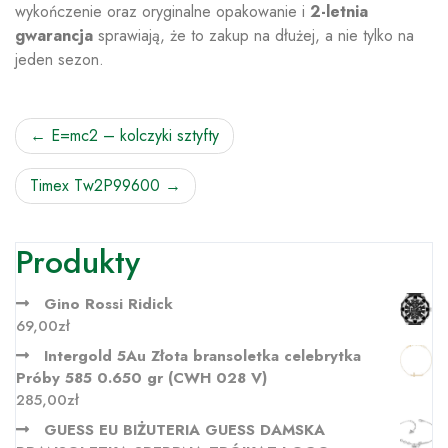
wykończenie oraz oryginalne opakowanie i
2-letnia
gwarancja
sprawiają, że to zakup na dłużej, a nie tylko na
jeden sezon.
Nawigacja
E=mc2 – kolczyki sztyfty
wpisu
Timex Tw2P99600
Produkty
Gino Rossi Ridick
69,00
zł
Intergold 5Au Złota bransoletka celebrytka
Próby 585 0.650 gr (CWH 028 V)
285,00
zł
GUESS EU BIŻUTERIA GUESS DAMSKA