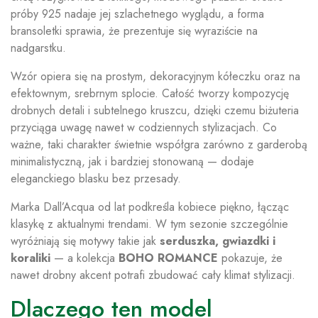
próby 925 nadaje jej szlachetnego wyglądu, a forma
bransoletki sprawia, że prezentuje się wyraziście na
nadgarstku.
Wzór opiera się na prostym, dekoracyjnym kółeczku oraz na
efektownym, srebrnym splocie. Całość tworzy kompozycję
drobnych detali i subtelnego kruszcu, dzięki czemu biżuteria
przyciąga uwagę nawet w codziennych stylizacjach. Co
ważne, taki charakter świetnie współgra zarówno z garderobą
minimalistyczną, jak i bardziej stonowaną — dodaje
eleganckiego blasku bez przesady.
Marka Dall’Acqua od lat podkreśla kobiece piękno, łącząc
klasykę z aktualnymi trendami. W tym sezonie szczególnie
wyróżniają się motywy takie jak
serduszka, gwiazdki i
koraliki
— a kolekcja
BOHO ROMANCE
pokazuje, że
nawet drobny akcent potrafi zbudować cały klimat stylizacji.
Dlaczego ten model