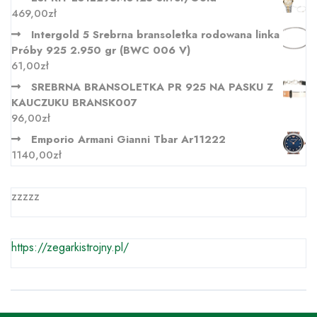
469,00
zł
Intergold 5 Srebrna bransoletka rodowana linka
Próby 925 2.950 gr (BWC 006 V)
61,00
zł
SREBRNA BRANSOLETKA PR 925 NA PASKU Z
KAUCZUKU BRANSK007
96,00
zł
Emporio Armani Gianni Tbar Ar11222
1140,00
zł
zzzzz
https://zegarkistrojny.pl/