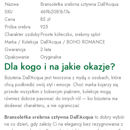
Nazwa
Bransoletka srebrna sztywna Dall’Acqua
SKU
469b2081b17a
Cena
85 zł
Próba srebra
925
Charakter ozdoby
Proste kółeczko, srebrny splot
Marka / Kolekcja
Dall’Acqua / BOHO ROMANCE
Gwarancja
2 lata
Opakowanie
Oryginalne
Dla kogo i na jakie okazje?
Biżuteria Dall’Acqua jest tworzona z myślą o osobach, które
chcą podkreślić swój styl i emocje. Choć marka kojarzy się
przede wszystkim z kobiecym pięknem, kolekcje mogą
również dobrze pasować do innych ról — bo biżuteria ma
dodawać charakteru, a nie ograniczać.
Bransoletka srebrna sztywna Dall’Acqua
to dobry wybór
na co dzień, gdy zależy Ci na elegancji bez rezygnowania z