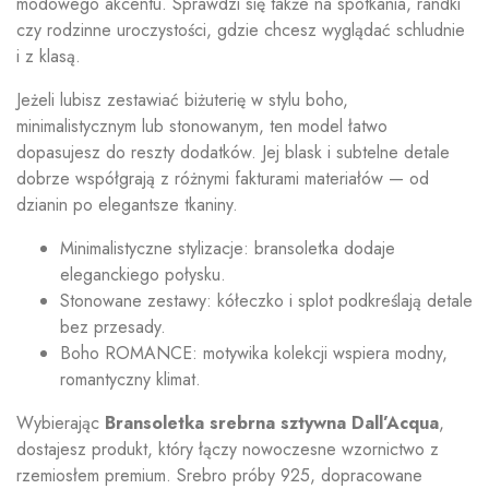
modowego akcentu. Sprawdzi się także na spotkania, randki
czy rodzinne uroczystości, gdzie chcesz wyglądać schludnie
i z klasą.
Jeżeli lubisz zestawiać biżuterię w stylu boho,
minimalistycznym lub stonowanym, ten model łatwo
dopasujesz do reszty dodatków. Jej blask i subtelne detale
dobrze współgrają z różnymi fakturami materiałów — od
dzianin po elegantsze tkaniny.
Minimalistyczne stylizacje: bransoletka dodaje
eleganckiego połysku.
Stonowane zestawy: kółeczko i splot podkreślają detale
bez przesady.
Boho ROMANCE: motywika kolekcji wspiera modny,
romantyczny klimat.
Wybierając
Bransoletka srebrna sztywna Dall’Acqua
,
dostajesz produkt, który łączy nowoczesne wzornictwo z
rzemiosłem premium. Srebro próby 925, dopracowane