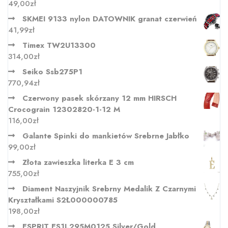
49,00
zł
SKMEI 9133 nylon DATOWNIK granat czerwień
41,99
zł
Timex TW2U13300
314,00
zł
Seiko Ssb275P1
770,94
zł
Czerwony pasek skórzany 12 mm HIRSCH
Crocograin 12302820-1-12 M
116,00
zł
Galante Spinki do mankietów Srebrne Jabłko
99,00
zł
Złota zawieszka literka E 3 cm
755,00
zł
Diament Naszyjnik Srebrny Medalik Z Czarnymi
Kryształkami S2Ł000000785
198,00
zł
ESPRIT ES1L295M0125 Silver/Gold