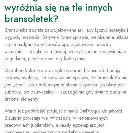
wyróżnia się na tle innych
bransoletek?
Bransoletka została zaprojektowana tak, aby łączyć estetykę i
wygodę noszenia. Sztywna forma sprawia, że biżuteria układa
się na nadgarstku w sposób uporządkowany i stabilny
wizualnie — dzięki temu łatwiej tworzyć spójne zestawienia z
zegarkiem, pierścionkami czy kolczykami.
Ozdobne kółeczko oraz splot srebrnej bransoletki budują
ciekawą strukturę. To rozwiązanie sprawia, że bransoletka nie
jest „tłem”, tylko delikatnym punktem skupienia. Jej blask jest
subtelny, ale zauważalny — szczególnie gdy światło pada na
drobne elementy.
Warto też podkreślić podejście marki Dall’Acqua do jakości.
Biżuteria powstaje we Włoszech, w renomowanych
pracowniach jubilerskich, a każdy egzemplarz jest
wykonywany i wykańczany z perfekcją nawet w