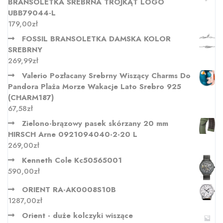
BRANSOLETKA SREBRNA TRÓJKĄT LOGO
UBB79044-L
179,00
zł
FOSSIL BRANSOLETKA DAMSKA KOLOR
SREBRNY
269,99
zł
Valerio Pozłacany Srebrny Wiszący Charms Do
Pandora Plaża Morze Wakacje Lato Srebro 925
(CHARM187)
67,58
zł
Zielono-brązowy pasek skórzany 20 mm
HIRSCH Arne 0921094040-2-20 L
269,00
zł
Kenneth Cole Kc50565001
590,00
zł
ORIENT RA-AK0008S10B
1287,00
zł
Orient - duże kolczyki wiszące