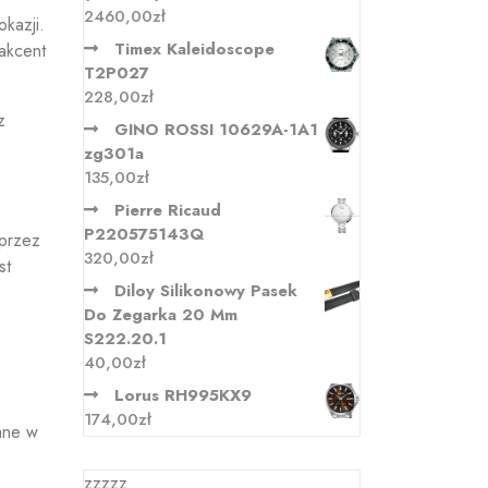
2460,00
zł
kazji.
Timex Kaleidoscope
 akcent
T2P027
228,00
zł
z
GINO ROSSI 10629A-1A1
zg301a
135,00
zł
Pierre Ricaud
P220575143Q
 przez
320,00
zł
st
Diloy Silikonowy Pasek
Do Zegarka 20 Mm
S222.20.1
40,00
zł
Lorus RH995KX9
174,00
zł
ane w
zzzzz