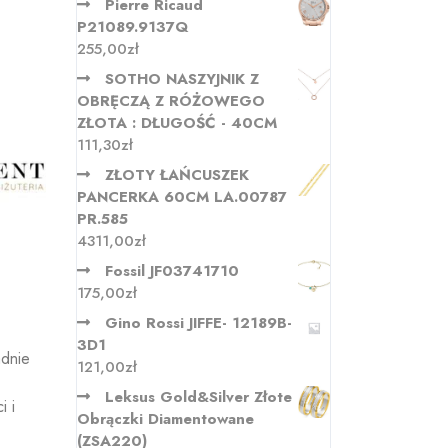
Pierre Ricaud
P21089.9137Q
255,00
zł
SOTHO NASZYJNIK Z
OBRĘCZĄ Z RÓŻOWEGO
ZŁOTA : DŁUGOŚĆ - 40CM
111,30
zł
ZŁOTY ŁAŃCUSZEK
PANCERKA 60CM LA.00787
PR.585
4311,00
zł
Fossil JF03741710
175,00
zł
Gino Rossi JIFFE- 12189B-
3D1
adnie
121,00
zł
Leksus Gold&Silver Złote
i i
Obrączki Diamentowane
(ZSA220)