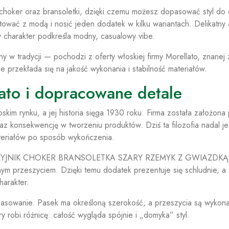
 choker oraz bransoletki, dzięki czemu możesz dopasować styl do o
tować z modą i nosić jeden dodatek w kilku wariantach. Delikatny
 charakter podkreśla modny, casualowy vibe.
ny w tradycji — pochodzi z oferty włoskiej firmy Morellato, znanej 
 przekłada się na jakość wykonania i stabilność materiałów.
ato i dopracowane detale
skim rynku, a jej historia sięga 1930 roku. Firma została założona
raz konsekwencję w tworzeniu produktów. Dziś ta filozofia nadal je
eriałów po sposób wykończenia.
NASZYJNIK CHOKER BRANSOLETKA SZARY RZEMYK Z GWIAZDKĄ
ym przeszyciem. Dzięki temu dodatek prezentuje się schludnie, a
harakter.
pasowanie. Pasek ma określoną szerokość, a przeszycia są wykon
y robi różnicę: całość wygląda spójnie i „domyka” styl.