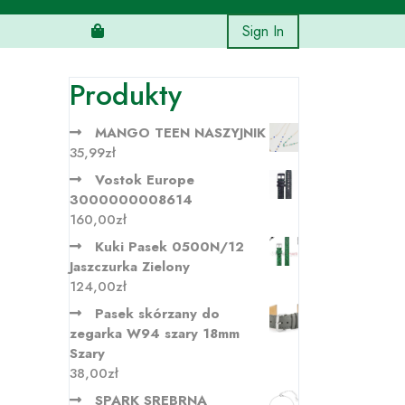
Sign In
Produkty
MANGO TEEN NASZYJNIK
35,99
zł
Vostok Europe
3000000008614
160,00
zł
Kuki Pasek 0500N/12
Jaszczurka Zielony
124,00
zł
Pasek skórzany do
zegarka W94 szary 18mm
Szary
38,00
zł
SPARK SREBRNA