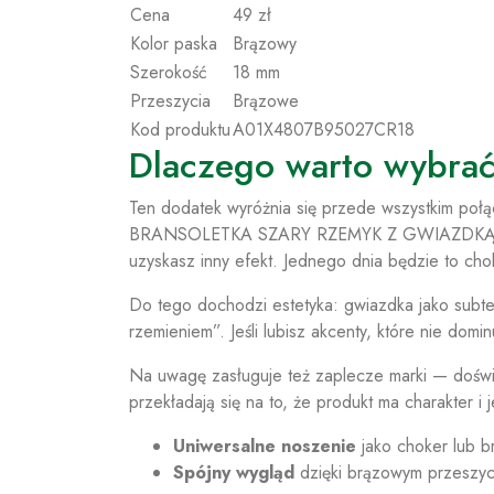
Cena
49 zł
Kolor paska
Brązowy
Szerokość
18 mm
Przeszycia
Brązowe
Kod produktu
A01X4807B95027CR18
Dlaczego warto wybrać
Ten dodatek wyróżnia się przede wszystkim po
BRANSOLETKA SZARY RZEMYK Z GWIAZDKĄ może
uzyskasz inny efekt. Jednego dnia będzie to cho
Do tego dochodzi estetyka: gwiazdka jako subtel
rzemieniem”. Jeśli lubisz akcenty, które nie domin
Na uwagę zasługuje też zaplecze marki — doświad
przekładają się na to, że produkt ma charakter i 
Uniwersalne noszenie
jako choker lub b
Spójny wygląd
dzięki brązowym przeszyc