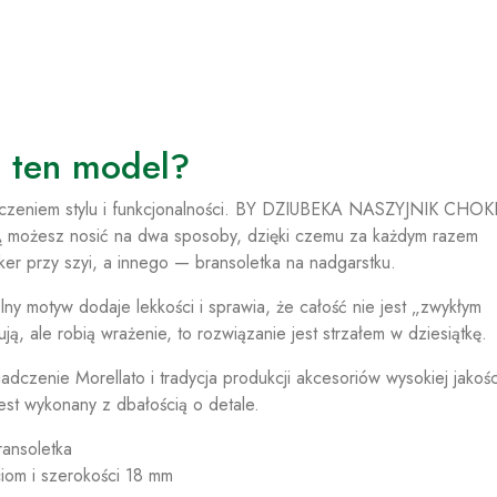
 ten model?
łączeniem stylu i funkcjonalności. BY DZIUBEKA NASZYJNIK CHO
sz nosić na dwa sposoby, dzięki czemu za każdym razem
ker przy szyi, a innego — bransoletka na nadgarstku.
ny motyw dodaje lekkości i sprawia, że całość nie jest „zwykłym
ują, ale robią wrażenie, to rozwiązanie jest strzałem w dziesiątkę.
czenie Morellato i tradycja produkcji akcesoriów wysokiej jakośc
jest wykonany z dbałością o detale.
ransoletka
iom i szerokości 18 mm