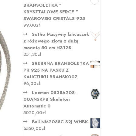
BRANSOLETKA "
KRYSZTAŁOWE SERCE "
SWAROVSKI CRISTALS 925
99,00
zł
Sotho Masywny łańcuszek
z różowego złota z dużą
monetą 50 cm N3128
251,30
zł
SREBRNA BRANSOLETKA
PR 925 NA PASKU Z
KAUCZUKU BRANSK007
96,00
zł
Locman 0538A20S-
00ANSKPB Skeleton
Automatic 0
5020,00
zł
Ball NM2088C-S2J-WHBK
6550,00
zł