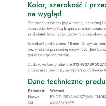
Kolor, szerokość i prz
na wygląd
Ten model utrzymany jest w ciepłej, naturalnej k
przeszycia również są
brązowe
, dzięki czemu c
że dodatek łatwo łączyć zarówno z casualową gar
Szerokość paska wynosi
18 mm
. To wymiar, któ
bez wrażenia przesadnej masywności. Jeśli lubis
taki efekt daje ten rozmiar.
Dodatkowo kod produktu
A01X4807B95027
chcesz mieć pewność, że wybierasz dokładnie t
Dane techniczne produ
Parametr
Wartość
Nazwa
BY DZIUBEKA NASZYJNIK CHO
SKU
a3c055e0257f