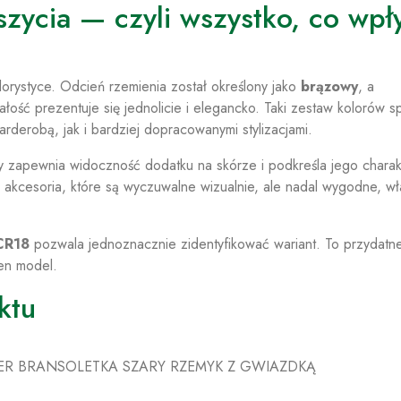
eszycia — czyli wszystko, co wp
olorystyce. Odcień rzemienia został określony jako
brązowy
, a
ałość prezentuje się jednolicie i elegancko. Taki zestaw kolorów s
derobą, jak i bardziej dopracowanymi stylizacjami.
ry zapewnia widoczność dodatku na skórze i podkreśla jego charak
z akcesoria, które są wyczuwalne wizualnie, ale nadal wygodne, wł
CR18
pozwala jednoznacznie zidentyfikować wariant. To przydatn
en model.
ktu
KER BRANSOLETKA SZARY RZEMYK Z GWIAZDKĄ