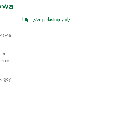
ływa
https://zegarkistrojny.pl/
prawia,
ter,
aśnie
e, gdy