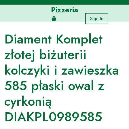
Skip
Pizzeria
to
content
Sign In
Diament Komplet
złotej biżuterii
kolczyki i zawieszka
585 płaski owal z
cyrkonią
DIAKPL0989585