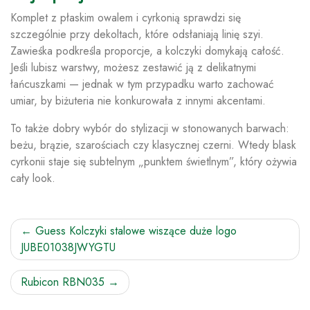
Komplet z płaskim owalem i cyrkonią sprawdzi się
szczególnie przy dekoltach, które odsłaniają linię szyi.
Zawieśka podkreśla proporcje, a kolczyki domykają całość.
Jeśli lubisz warstwy, możesz zestawić ją z delikatnymi
łańcuszkami — jednak w tym przypadku warto zachować
umiar, by biżuteria nie konkurowała z innymi akcentami.
To także dobry wybór do stylizacji w stonowanych barwach:
beżu, brązie, szarościach czy klasycznej czerni. Wtedy blask
cyrkonii staje się subtelnym „punktem świetlnym”, który ożywia
cały look.
Nawigacja
Guess Kolczyki stalowe wiszące duże logo
JUBE01038JWYGTU
wpisu
Rubicon RBN035