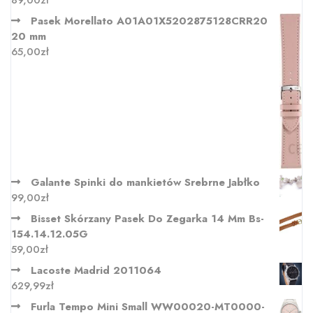
Pasek Morellato A01A01X5202875128CRR20
20 mm
65,00
zł
Galante Spinki do mankietów Srebrne Jabłko
99,00
zł
Bisset Skórzany Pasek Do Zegarka 14 Mm Bs-
154.14.12.05G
59,00
zł
Lacoste Madrid 2011064
629,99
zł
Furla Tempo Mini Small WW00020-MT0000-