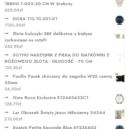
1BR00-1-003-20-CN-W Srebrny
629,00
zł
DOXA 112.10.201.01
1120,00
zł
Złote kolczyki 585 delikatne z białymi
cyrkoniami na sztyft
262,92
zł
SOTHO NASZYJNIK Z PIŁKĄ DO SIATKÓWKI Z
RÓŻOWEGO ZŁOTA : DŁUGOŚĆ - 70 CM
125,30
zł
Pacific Pasek skórzany do zegarka W25 czarny
20mm
34,00
zł
Gino Rossi Exclusive E12463A23C1
128,77
zł
Lar Obrazek Święty Jezus Miłosierny 24244
213,00
zł
Swatch Petite Seconde Blue SY23S403