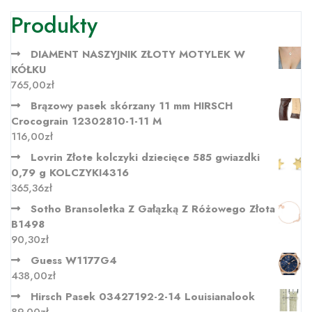
Produkty
DIAMENT NASZYJNIK ZŁOTY MOTYLEK W
KÓŁKU
765,00
zł
Brązowy pasek skórzany 11 mm HIRSCH
Crocograin 12302810-1-11 M
116,00
zł
Lovrin Złote kolczyki dziecięce 585 gwiazdki
0,79 g KOLCZYKI4316
365,36
zł
Sotho Bransoletka Z Gałązką Z Różowego Złota
B1498
90,30
zł
Guess W1177G4
438,00
zł
Hirsch Pasek 03427192-2-14 Louisianalook
89,00
zł