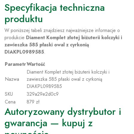
Specyfikacja techniczna
produktu
W poniższej tabeli znajdziesz najważniejsze informacje o
produkcie
Diament Komplet złotej biżuterii kolczyki i
zawieszka 585 płaski owal z cyrkonią
DIAKPL0989585
.
Parametr
Wartość
Diament Komplet złotej biżuterii kolczyki i
Nazwa
zawieszka 585 płaski owal z cyrkonią
DIAKPL0989585
SKU
329a29e2d0c9
Cena
879 zł
Autoryzowany dystrybutor i
gwarancja — kupuj z