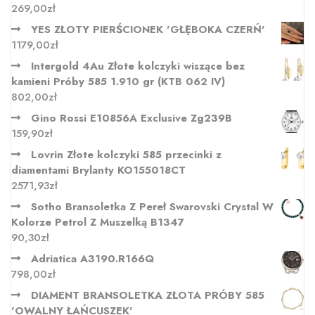
269,00
zł
YES ZŁOTY PIERŚCIONEK 'GŁĘBOKA CZERŃ'
1179,00
zł
Intergold 4Au Złote kolczyki wiszące bez
kamieni Próby 585 1.910 gr (KTB 062 IV)
802,00
zł
Gino Rossi E10856A Exclusive Zg239B
159,90
zł
Lovrin Złote kolczyki 585 przecinki z
diamentami Brylanty KO155018CT
2571,93
zł
Sotho Bransoletka Z Pereł Swarovski Crystal W
Kolorze Petrol Z Muszelką B1347
90,30
zł
Adriatica A3190.R166Q
798,00
zł
DIAMENT BRANSOLETKA ZŁOTA PRÓBY 585
'OWALNY ŁAŃCUSZEK'