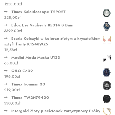
1258,00
zł
Timex Kaleidoscope T2P027
228,00
zł
Edox Les Vauberts 85014 3 Buin
3399,00
zł
Ecarla Kolczyki w kolorze złotym z kryształkiem
sztyft fruity K1548WZ5
12,58
zł
Modini Moda Męska U123
65,00
zł
Q&Q Ce02
196,00
zł
Timex Ironman 30
219,00
zł
Timex TW2N79400
330,00
zł
Intergold Złoty pierścionek zaręczynowy Próby