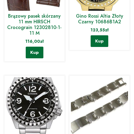
Brązowy pasek skórzany
Gino Rossi Altia Złoty
11 mm HIRSCH
Czarny 10686B1A2
Crocograin 12302810-1-
123,55
zł
11 M
Kup
116,00
zł
Kup