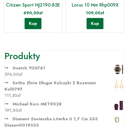
Citizen Sport NJ2190-85E
Lorus 10 Mm Rhp009X
690,00
zł
109,00
zł
Kup
Kup
Produkty
Swatch YGS761
376,00
zł
Sotho Złote Długie Kolczyki Z Rozetami
Kol0797
111,30
zł
Michael Kors MKT9028
191,00
zł
Diament Zawieszka Literka U 1,7 Cm 333
Diazaw0019333