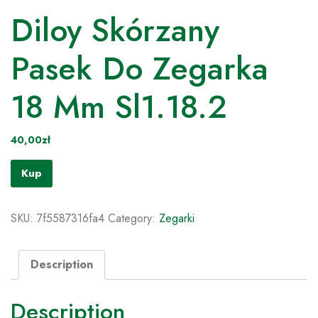
Diloy Skórzany
Pasek Do Zegarka
18 Mm Sl1.18.2
40,00
zł
Kup
SKU:
7f5587316fa4
Category:
Zegarki
Description
Description