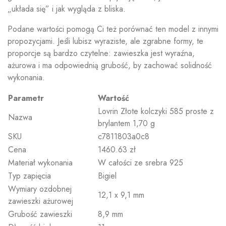
„układa się” i jak wygląda z bliska.
Podane wartości pomogą Ci też porównać ten model z innymi
propozycjami. Jeśli lubisz wyraziste, ale zgrabne formy, te
proporcje są bardzo czytelne: zawieszka jest wyraźna,
ażurowa i ma odpowiednią grubość, by zachować solidność
wykonania.
Parametr
Wartość
Lovrin Złote kolczyki 585 proste z
Nazwa
brylantem 1,70 g
SKU
c7811803a0c8
Cena
1460.63 zł
Materiał wykonania
W całości ze srebra 925
Typ zapięcia
Bigiel
Wymiary ozdobnej
12,1 x 9,1 mm
zawieszki ażurowej
Grubość zawieszki
8,9 mm