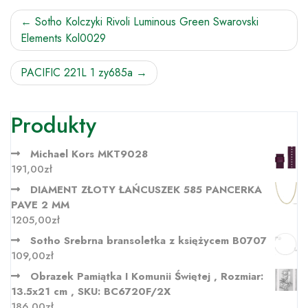
Nawigacja
Sotho Kolczyki Rivoli Luminous Green Swarovski
Elements Kol0029
wpisu
PACIFIC 221L 1 zy685a
Produkty
Michael Kors MKT9028
191,00
zł
DIAMENT ZŁOTY ŁAŃCUSZEK 585 PANCERKA
PAVE 2 MM
1205,00
zł
Sotho Srebrna bransoletka z księżycem B0707
109,00
zł
Obrazek Pamiątka I Komunii Świętej , Rozmiar:
13.5x21 cm , SKU: BC6720F/2X
186,00
zł