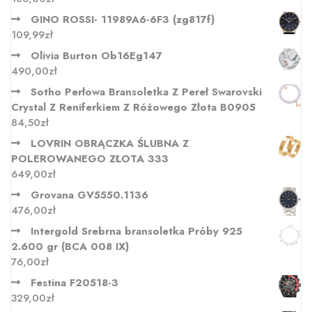
GINO ROSSI- 11989A6-6F3 (zg817f)
109,99
zł
Olivia Burton Ob16Eg147
490,00
zł
Sotho Perłowa Bransoletka Z Pereł Swarovski
Crystal Z Reniferkiem Z Różowego Złota B0905
84,50
zł
LOVRIN OBRĄCZKA ŚLUBNA Z
POLEROWANEGO ZŁOTA 333
649,00
zł
Grovana GV5550.1136
476,00
zł
Intergold Srebrna bransoletka Próby 925
2.600 gr (BCA 008 IX)
76,00
zł
Festina F20518-3
329,00
zł