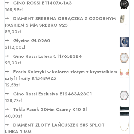
GINO ROSSI E11407A-1A3
168,99
zł
DIAMENT SREBRNA OBRĄCZKA Z OZDOBNYM
PASKIEM 5 MM SREBRO 925
89,00
zł
Glycine GL0260
3112,00
zł
Gino Rossi Estera C11765B3B4
99,00
zł
Ecarla Kolczyki w kolorze złotym z kryształkiem
sztyft fruity K1548WZ5
12,58
zł
Gino Rossi Exclusive E12463A23C1
128,77
zł
Tekla Pasek 20Mm Czarny K10 Xl
40,00
zł
DIAMENT ZŁOTY ŁAŃCUSZEK 585 SPLOT
LINKA 1 MM