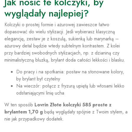
Jak nosić te kolczyki, by
wyglądały najlepiej?
Kolczyki o prostej formie i ażurowej zawieszce łatwo
dopasować do wielu stylizacji. Jeśli wybierasz klasyczną
elegancję, zestaw je z koszulą, sukienką lub marynarką –
ażurowy detal będzie wtedy subtelnym kontrastem. Z kolei
przy bardziej swobodnych stylizacjach, np. z dzianiną czy
minimalistyczną bluzką, brylant doda całości lekkości i blasku.
Do pracy i na spotkania: postaw na stonowane kolory,
by brylant był czytelny
Na wieczór: połącz z fryzurą upiętą lub włosami lekko
odsłaniającymi linię ucha
W ten sposób
Lovrin Złote kolczyki 585 proste z
brylantem 1,70 g
będą wyglądały spójnie z Twoim stylem, a
nie jak przypadkowy dodatek.