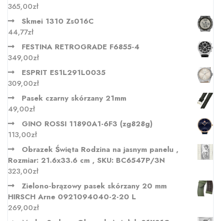
365,00
zł
Skmei 1310 Zs016C
44,77
zł
FESTINA RETROGRADE F6855-4
349,00
zł
ESPRIT ES1L291L0035
309,00
zł
Pasek czarny skórzany 21mm
49,00
zł
GINO ROSSI 11890A1-6F3 (zg828g)
113,00
zł
Obrazek Święta Rodzina na jasnym panelu ,
Rozmiar: 21.6x33.6 cm , SKU: BC6547P/3N
323,00
zł
Zielono-brązowy pasek skórzany 20 mm
HIRSCH Arne 0921094040-2-20 L
269,00
zł