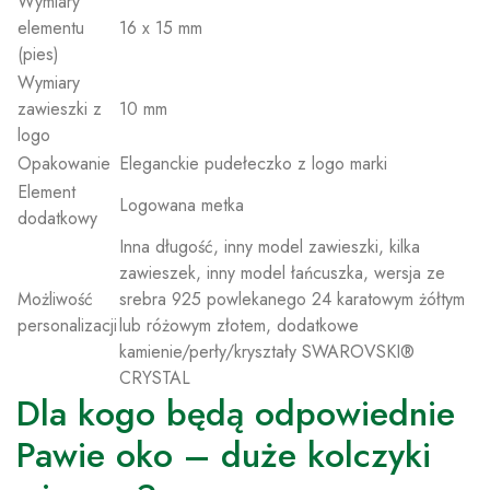
Wymiary
elementu
16 x 15 mm
(pies)
Wymiary
zawieszki z
10 mm
logo
Opakowanie
Eleganckie pudełeczko z logo marki
Element
Logowana metka
dodatkowy
Inna długość, inny model zawieszki, kilka
zawieszek, inny model łańcuszka, wersja ze
Możliwość
srebra 925 powlekanego 24 karatowym żółtym
personalizacji
lub różowym złotem, dodatkowe
kamienie/perły/kryształy SWAROVSKI®
CRYSTAL
Dla kogo będą odpowiednie
Pawie oko – duże kolczyki