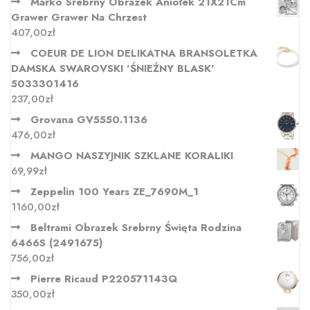
Marko Srebrny Obrazek Aniołek 21X21Cm
Grawer Grawer Na Chrzest
407,00
zł
COEUR DE LION DELIKATNA BRANSOLETKA
DAMSKA SWAROVSKI 'ŚNIEŻNY BLASK'
5033301416
237,00
zł
Grovana GV5550.1136
476,00
zł
MANGO NASZYJNIK SZKLANE KORALIKI
69,99
zł
Zeppelin 100 Years ZE_7690M_1
1160,00
zł
Beltrami Obrazek Srebrny Święta Rodzina
6466S (2491675)
756,00
zł
Pierre Ricaud P220571143Q
350,00
zł