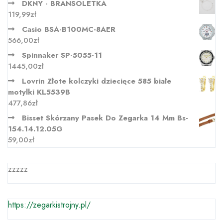
DKNY - BRANSOLETKA
119,99
zł
Casio BSA-B100MC-8AER
566,00
zł
Spinnaker SP-5055-11
1445,00
zł
Lovrin Złote kolczyki dziecięce 585 białe
motylki KL5539B
477,86
zł
Bisset Skórzany Pasek Do Zegarka 14 Mm Bs-
154.14.12.05G
59,00
zł
zzzzz
https://zegarkistrojny.pl/