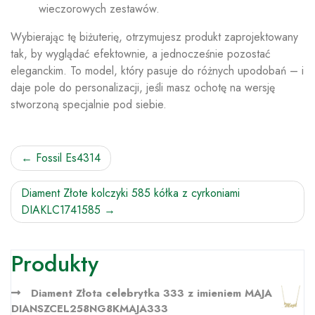
wieczorowych zestawów.
Wybierając tę biżuterię, otrzymujesz produkt zaprojektowany
tak, by wyglądać efektownie, a jednocześnie pozostać
eleganckim. To model, który pasuje do różnych upodobań – i
daje pole do personalizacji, jeśli masz ochotę na wersję
stworzoną specjalnie pod siebie.
Nawigacja
Fossil Es4314
wpisu
Diament Złote kolczyki 585 kółka z cyrkoniami
DIAKLC1741585
Produkty
Diament Złota celebrytka 333 z imieniem MAJA
DIANSZCEL258NG8KMAJA333