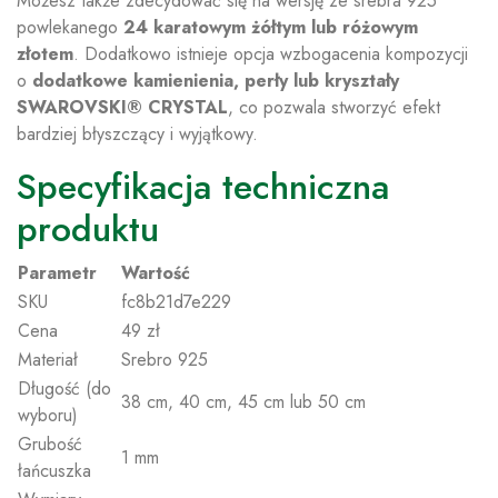
Możesz także zdecydować się na wersję ze srebra 925
powlekanego
24 karatowym żółtym lub różowym
złotem
. Dodatkowo istnieje opcja wzbogacenia kompozycji
o
dodatkowe kamienienia, perły lub kryształy
SWAROVSKI® CRYSTAL
, co pozwala stworzyć efekt
bardziej błyszczący i wyjątkowy.
Specyfikacja techniczna
produktu
Parametr
Wartość
SKU
fc8b21d7e229
Cena
49 zł
Materiał
Srebro 925
Długość (do
38 cm, 40 cm, 45 cm lub 50 cm
wyboru)
Grubość
1 mm
łańcuszka