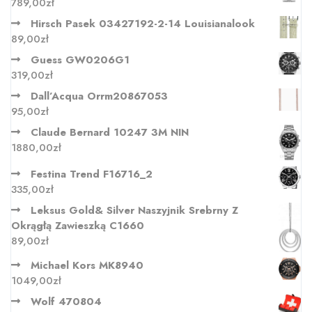
789,00
zł
Hirsch Pasek 03427192-2-14 Louisianalook
89,00
zł
Guess GW0206G1
319,00
zł
Dall’Acqua Orrm20867053
95,00
zł
Claude Bernard 10247 3M NIN
1880,00
zł
Festina Trend F16716_2
335,00
zł
Leksus Gold& Silver Naszyjnik Srebrny Z
Okrągłą Zawieszką C1660
89,00
zł
Michael Kors MK8940
1049,00
zł
Wolf 470804