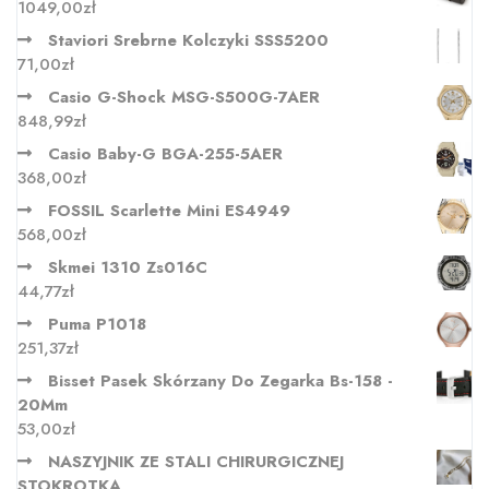
1049,00
zł
Staviori Srebrne Kolczyki SSS5200
71,00
zł
Casio G-Shock MSG-S500G-7AER
848,99
zł
Casio Baby-G BGA-255-5AER
368,00
zł
FOSSIL Scarlette Mini ES4949
568,00
zł
Skmei 1310 Zs016C
44,77
zł
Puma P1018
251,37
zł
Bisset Pasek Skórzany Do Zegarka Bs-158 -
20Mm
53,00
zł
NASZYJNIK ZE STALI CHIRURGICZNEJ
STOKROTKA