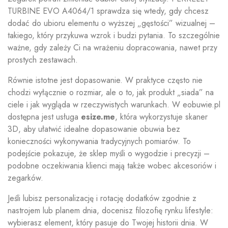
TURBINE EVO A4064/1 sprawdza się wtedy, gdy chcesz
dodać do ubioru elementu o wyższej „gęstości” wizualnej –
takiego, który przykuwa wzrok i budzi pytania. To szczególnie
ważne, gdy zależy Ci na wrażeniu dopracowania, nawet przy
prostych zestawach.
Równie istotne jest dopasowanie. W praktyce często nie
chodzi wyłącznie o rozmiar, ale o to, jak produkt „siada” na
ciele i jak wygląda w rzeczywistych warunkach. W eobuwie.pl
dostępna jest usługa
esize.me
, która wykorzystuje skaner
3D, aby ułatwić idealne dopasowanie obuwia bez
konieczności wykonywania tradycyjnych pomiarów. To
podejście pokazuje, że sklep myśli o wygodzie i precyzji –
podobne oczekiwania klienci mają także wobec akcesoriów i
zegarków.
Jeśli lubisz personalizację i rotację dodatków zgodnie z
nastrojem lub planem dnia, docenisz filozofię rynku lifestyle:
wybierasz element, który pasuje do Twojej historii dnia. W