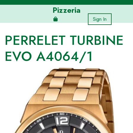
Skip
Pizzeria
to
content
Sign In
PERRELET TURBINE
EVO A4064/1