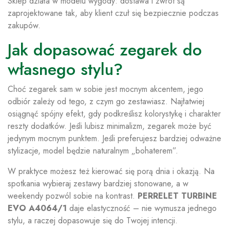
Sklep działa w modelu wygody: dostawa i zwrot są
zaprojektowane tak, aby klient czuł się bezpiecznie podczas
zakupów.
Jak dopasować zegarek do
własnego stylu?
Choć zegarek sam w sobie jest mocnym akcentem, jego
odbiór zależy od tego, z czym go zestawiasz. Najłatwiej
osiągnąć spójny efekt, gdy podkreślisz kolorystykę i charakter
reszty dodatków. Jeśli lubisz minimalizm, zegarek może być
jedynym mocnym punktem. Jeśli preferujesz bardziej odważne
stylizacje, model będzie naturalnym „bohaterem”.
W praktyce możesz też kierować się porą dnia i okazją. Na
spotkania wybieraj zestawy bardziej stonowane, a w
weekendy pozwól sobie na kontrast.
PERRELET TURBINE
EVO A4064/1
daje elastyczność – nie wymusza jednego
stylu, a raczej dopasowuje się do Twojej intencji.