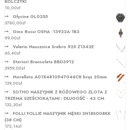
KOLCZYKI
10,00
zł
Glycine GL0255
3780,00
zł
Gino Rossi OSHA -13922A-1B3
99,00
zł
Valerio Nausznice Srebro 925 Z1342E
65,40
zł
Staviori Bransoleta BBD3912
3959,00
zł
Morellato A01X4810947046CR brąz 20mm
139,00
zł
SOTHO NASZYJNIK Z RÓŻOWEGO ZLOTA Z
TRZEMA SZEŚCIOKĄTAMI : DŁUGOŚĆ - 43 CM
132,30
zł
FOLLI FOLLIE NASZYJNIK MĘSKI 3N18S008KK
(38 CM)
172,14
zł