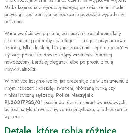
to propozycja w sam raz na co dzień i na wyjątkowe wyjścia.
Marka kojarzona z wyrazistą estetyką sprawia, że ten model
przyciąga spojrzenia, a jednocześnie pozostaje wygodny w
noszeniu.
Warto zwrócić uwagę na to, że naszyjnik został pomyślany
jako element garderoby „na długo” – nie jest przypadkową
ozdobą, tylko detalem, który ma znaczenie. Jego obecność w
stylizacji potrafi zbudować spójny wizerunek: bardziej
nowoczesny, bardziej elegancki albo po prostu z nutą
indywidualności.
W praktyce liczy się też to, jak prezentuje się w zestawieniu z
innymi rzeczami: koszulą, swetrem, skórzaną kurtką czy
minimalistyczną stylizacją.
Police Naszyjnik
PJ.26317PSS/01
pasuje do różnych kierunków modowych,
bo jest na tyle uniwersalny, że nie przytłacza, a jednocześnie
wyróżnia.
Detale, które robią różnicę