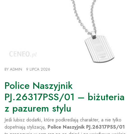
BY
ADMIN
9 LIPCA 2026
Police Naszyjnik
PJ.26317PSS/01 – biżuteria
z pazurem stylu
Jeśli lubisz dodatki, które podkreślają charakter, a nie tylko
dopełniają stylizację,
Police Naszyjnik PJ.26317PSS/01