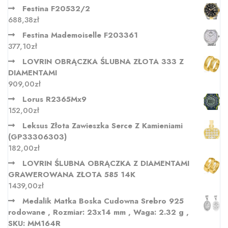
Festina F20532/2
688,38
zł
Festina Mademoiselle F203361
377,10
zł
LOVRIN OBRĄCZKA ŚLUBNA ZŁOTA 333 Z
DIAMENTAMI
909,00
zł
Lorus R2365Mx9
152,00
zł
Leksus Złota Zawieszka Serce Z Kamieniami
(GP33306303)
182,00
zł
LOVRIN ŚLUBNA OBRĄCZKA Z DIAMENTAMI
GRAWEROWANA ZŁOTA 585 14K
1439,00
zł
Medalik Matka Boska Cudowna Srebro 925
rodowane , Rozmiar: 23x14 mm , Waga: 2.32 g ,
SKU: MM164R