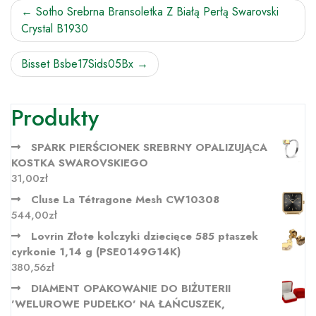
Nawigacja
Sotho Srebrna Bransoletka Z Białą Perłą Swarovski
Crystal B1930
wpisu
Bisset Bsbe17Sids05Bx
Produkty
SPARK PIERŚCIONEK SREBRNY OPALIZUJĄCA
KOSTKA SWAROVSKIEGO
31,00
zł
Cluse La Tétragone Mesh CW10308
544,00
zł
Lovrin Złote kolczyki dziecięce 585 ptaszek
cyrkonie 1,14 g (PSE0149G14K)
380,56
zł
DIAMENT OPAKOWANIE DO BIŻUTERII
'WELUROWE PUDEŁKO' NA ŁAŃCUSZEK,