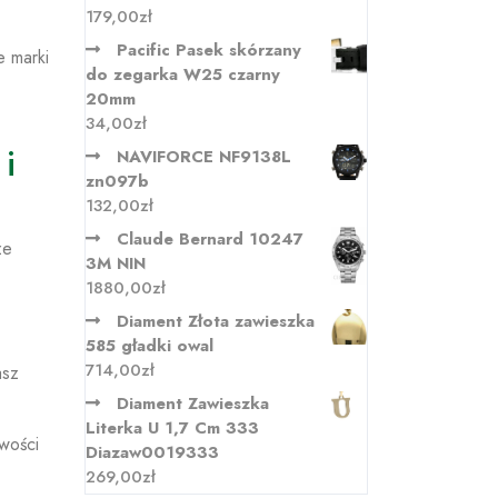
179,00
zł
Pacific Pasek skórzany
e marki
do zegarka W25 czarny
20mm
34,00
zł
i
NAVIFORCE NF9138L
zn097b
132,00
zł
Claude Bernard 10247
ze
3M NIN
1880,00
zł
Diament Złota zawieszka
585 gładki owal
714,00
zł
asz
Diament Zawieszka
Literka U 1,7 Cm 333
wości
Diazaw0019333
269,00
zł