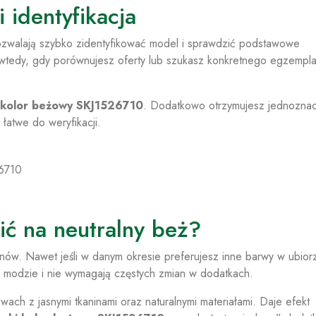
 identyfikacja
pozwalają szybko zidentyfikować model i sprawdzić podstawowe
wtedy, gdy porównujesz oferty lub szukasz konkretnego egzempl
 kolor beżowy SKJ1526710
. Dodatkowo otrzymujesz jednozna
 łatwe do weryfikacji.
26710
ć na neutralny beż?
nów. Nawet jeśli w danym okresie preferujesz inne barwy w ubior
w modzie i nie wymagają częstych zmian w dodatkach.
ch z jasnymi tkaninami oraz naturalnymi materiałami. Daje efekt