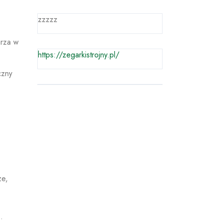
zzzzz
arza w
https://zegarkistrojny.pl/
czny
ze,