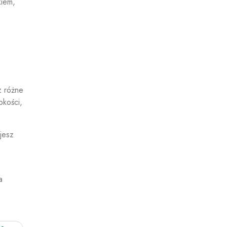
iem,
z różne
bkości,
jesz
a