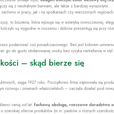
y się z neutralnymi barwami, ale także z bardziej wyrazistymi
ię zarówno w pracy, jak i na spotkaniach czy wieczornych wyjściach
cji: to biżuteria, która wpisuje się w estetykę nowoczesnej, eleg
e kolczyki są wygodne w noszeniu i dobrze prezentują się przy róż
hcesz podarować coś ponadczasowego. Beż jest kolorem uniwers
ć go do gustu obdarowanej osoby bez ryzyka nietrafienia w styl.
kości – skąd bierze się
?
duktowych, sięga 1927 roku. Początkowo firma zajmowała się produ
m rozwoju i zmianach właścicielskich – zaczęła działać pod now
lienci cenią od lat:
fachową obsługę, rzeczowe doradztwo o
a o szerokiej ofercie produktów (m.in. pasków o różnych szerokośc