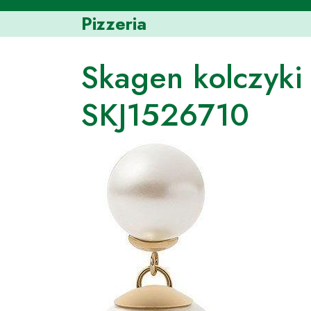
Skip
Pizzeria
to
content
Skagen kolczyki
SKJ1526710