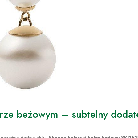
orze beżowym – subtelny dodat
ednocześnie dodaje stylu,
Skagen kolczyki kolor beżowy SKJ15