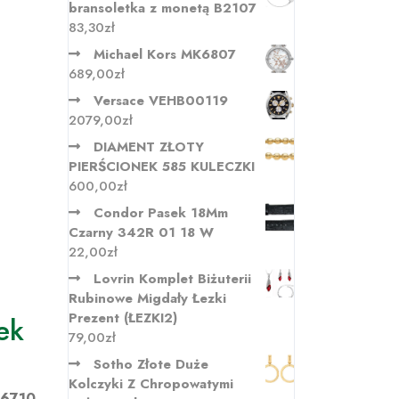
bransoletka z monetą B2107
83,30
zł
Michael Kors MK6807
689,00
zł
Versace VEHB00119
2079,00
zł
DIAMENT ZŁOTY
PIERŚCIONEK 585 KULECZKI
600,00
zł
Condor Pasek 18Mm
Czarny 342R 01 18 W
22,00
zł
Lovrin Komplet Biżuterii
Rubinowe Migdały Łezki
Prezent (ŁEZKI2)
ek
79,00
zł
Sotho Złote Duże
Kolczyki Z Chropowatymi
26710