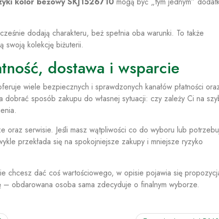
zyki kolor beżowy SKJ1526710
mogą być „tym jednym” dodatk
nocześnie dodają charakteru, beż spełnia oba warunki. To także
swoją kolekcję biżuterii.
tność, dostawa i wsparcie
feruje wiele bezpiecznych i sprawdzonych kanałów płatności ora
 dobrać sposób zakupu do własnej sytuacji: czy zależy Ci na szy
enia.
 oraz serwisie. Jeśli masz wątpliwości co do wyboru lub potrzebu
ykle przekłada się na spokojniejsze zakupy i mniejsze ryzyko
e chcesz dać coś wartościowego, w opisie pojawia się propozycj
 – obdarowana osoba sama zdecyduje o finalnym wyborze.