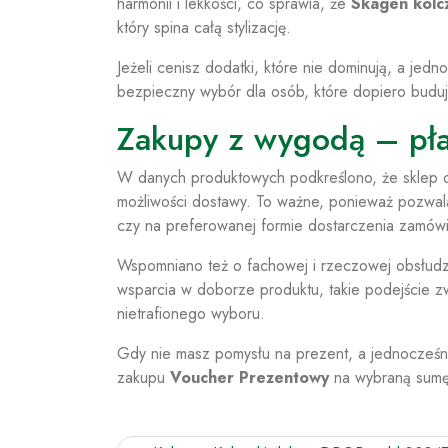
harmonii i lekkości, co sprawia, że
Skagen kolc
który spina całą stylizację.
Jeżeli cenisz dodatki, które nie dominują, a jed
bezpieczny wybór dla osób, które dopiero budują 
Zakupy z wygodą – pła
W danych produktowych podkreślono, że sklep o
możliwości dostawy. To ważne, ponieważ pozwala
czy na preferowanej formie dostarczenia zamówi
Wspomniano też o fachowej i rzeczowej obsłudze
wsparcia w doborze produktu, takie podejście zw
nietrafionego wyboru.
Gdy nie masz pomysłu na prezent, a jednocześni
zakupu
Voucher Prezentowy
na wybraną sumę