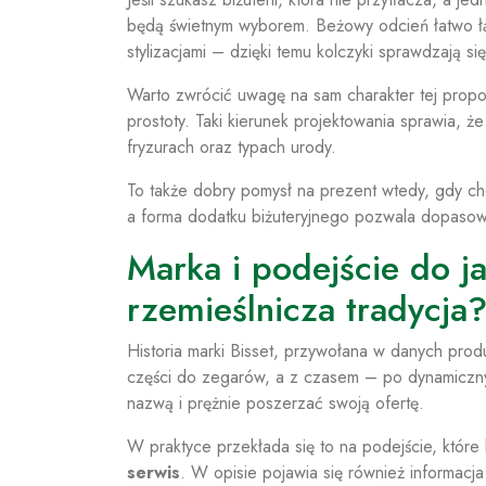
będą świetnym wyborem. Beżowy odcień łatwo łącz
stylizacjami – dzięki temu kolczyki sprawdzają s
Warto zwrócić uwagę na sam charakter tej propozy
prostoty. Taki kierunek projektowania sprawia, ż
fryzurach oraz typach urody.
To także dobry pomysł na prezent wtedy, gdy c
a forma dodatku biżuteryjnego pozwala dopasowa
Marka i podejście do ja
rzemieślnicza tradycja
Historia marki Bisset, przywołana w danych pro
części do zegarów, a z czasem – po dynamiczny
nazwą i prężnie poszerzać swoją ofertę.
W praktyce przekłada się to na podejście, które k
serwis
. W opisie pojawia się również informacj