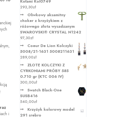
Kołami Kol0749
293,30
zł
.
Oliwkowy aksamitny
choker z krzyżykiem z
anckiej
różowego złota wysadzanym
nych
SWAROVSKI® CRYSTAL N1242
97,30
zł
alnym,
Coeur De Lion Kolczyki
5008/21-1631 5008211631
289,00
zł
ZŁOTE KOLCZYKI Z
CYRKONIAMI PRÓBY 585
0.710 gr (KTC 006 IV)
300,00
zł
kcją
Swatch Black-One
ą
SUSB416
540,00
zł
raz
Krzyżyk kolorowy model
iach i
291 srebro