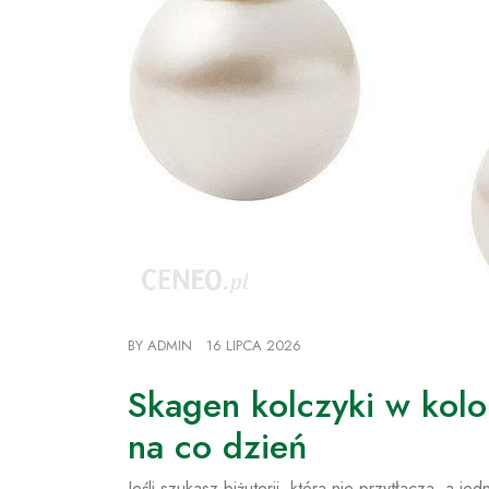
BY
ADMIN
16 LIPCA 2026
Skagen kolczyki w kol
na co dzień
Jeśli szukasz biżuterii, która nie przytłacza, a j