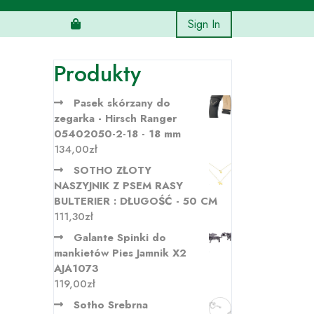
Sign In
Produkty
Pasek skórzany do
zegarka - Hirsch Ranger
05402050-2-18 - 18 mm
134,00
zł
SOTHO ZŁOTY
NASZYJNIK Z PSEM RASY
BULTERIER : DŁUGOŚĆ - 50 CM
111,30
zł
Galante Spinki do
mankietów Pies Jamnik X2
AJA1073
119,00
zł
Sotho Srebrna