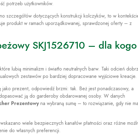
ość potrzeb użytkowników.
o szczegółów dotyczących konstrukcji kolczyków, to w kontekści
rzymuje produkt w ramach uporządkowanej, sprawdzonej oferty – z
 beżowy SKJ1526710 – dla kogo 
óre lubią minimalizm i światło neutralnych barw. Taki odcień dobr
asualowych zestawów po bardziej dopracowane wyjściowe kreacje.
ię jako prezent, odpowiedź brzmi: tak. Beż jest ponadczasowy, a
two dopasować ją do garderoby obdarowanej osoby. W danych
cher Prezentowy
na wybraną sumę – to rozwiązanie, gdy nie m
 wskazano wiele bezpiecznych kanałów płatności oraz różne możli
nie do własnych preferencji.