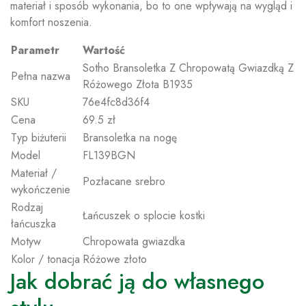
materiał i sposób wykonania, bo to one wpływają na wygląd i
komfort noszenia.
Parametr
Wartość
Sotho Bransoletka Z Chropowatą Gwiazdką Z
Pełna nazwa
Różowego Złota B1935
SKU
76e4fc8d36f4
Cena
69.5 zł
Typ biżuterii
Bransoletka na nogę
Model
FL139BGN
Materiał /
Pozłacane srebro
wykończenie
Rodzaj
Łańcuszek o splocie kostki
łańcuszka
Motyw
Chropowata gwiazdka
Kolor / tonacja
Różowe złoto
Jak dobrać ją do własnego