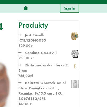
Sign In
4
Produkty
Just Cavalli
JC1L120M0035
829,00
zł
Candino C4449-1
958,00
zł
Złota zawieszka literka E
3 cm
755,00
zł
Beltrami Obrazek Anioł
Stróż Pamiątka chrztu ,
Rozmiar: 9x15.5 cm , SKU:
BC6768S2/2FB
137,00
zł