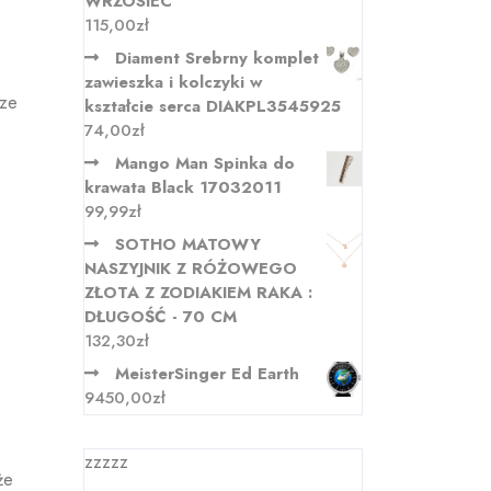
WRZOSIEC
115,00
zł
Diament Srebrny komplet
zawieszka i kolczyki w
sze
kształcie serca DIAKPL3545925
74,00
zł
Mango Man Spinka do
krawata Black 17032011
99,99
zł
SOTHO MATOWY
NASZYJNIK Z RÓŻOWEGO
ZŁOTA Z ZODIAKIEM RAKA :
DŁUGOŚĆ - 70 CM
132,30
zł
MeisterSinger Ed Earth
9450,00
zł
zzzzz
że