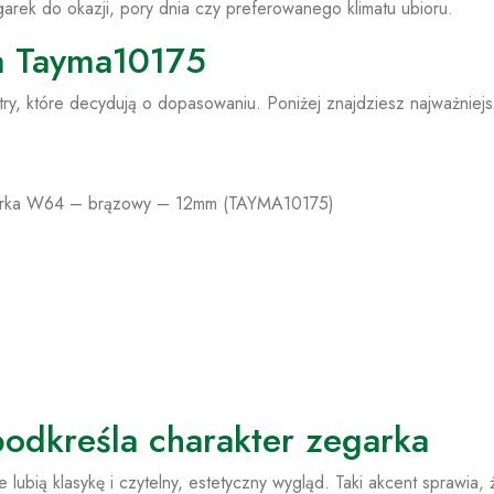
rek do okazji, pory dnia czy preferowanego klimatu ubioru.
na Tayma10175
y, które decydują o dopasowaniu. Poniżej znajdziesz najważniej
garka W64 – brązowy – 12mm (TAYMA10175)
 podkreśla charakter zegarka
lubią klasykę i czytelny, estetyczny wygląd. Taki akcent sprawia, 