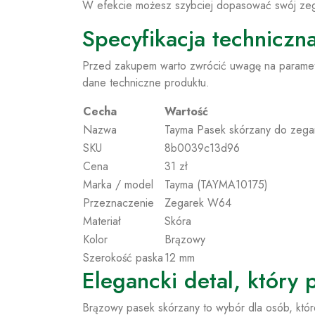
W efekcie możesz szybciej dopasować swój zega
Specyfikacja technicz
Przed zakupem warto zwrócić uwagę na parametr
dane techniczne produktu.
Cecha
Wartość
Nazwa
Tayma Pasek skórzany do ze
SKU
8b0039c13d96
Cena
31 zł
Marka / model
Tayma (TAYMA10175)
Przeznaczenie
Zegarek W64
Materiał
Skóra
Kolor
Brązowy
Szerokość paska
12 mm
Elegancki detal, który
Brązowy pasek skórzany to wybór dla osób, które 