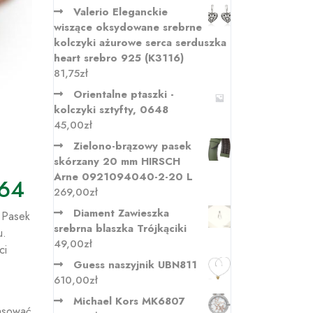
Valerio Eleganckie
wiszące oksydowane srebrne
kolczyki ażurowe serca serduszka
heart srebro 925 (K3116)
81,75
zł
Orientalne ptaszki -
kolczyki sztyfty, 0648
45,00
zł
Zielono-brązowy pasek
skórzany 20 mm HIRSCH
Arne 0921094040-2-20 L
W64
269,00
zł
Diament Zawieszka
a Pasek
srebrna blaszka Trójkąciki
u.
49,00
zł
ci
Guess naszyjnik UBN811
610,00
zł
Michael Kors MK6807
pasować