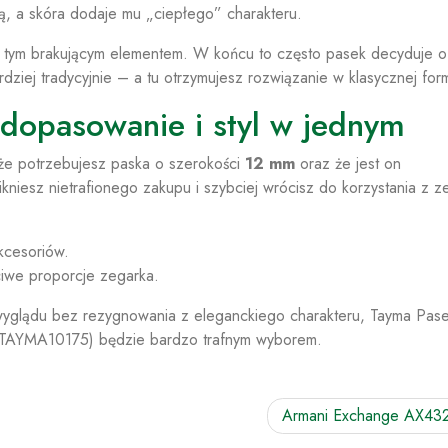
ją, a skóra dodaje mu „ciepłego” charakteru.
ie tym brakującym elementem. W końcu to często pasek decyduje o
ziej tradycyjnie – a tu otrzymujesz rozwiązanie w klasycznej form
dopasowanie i styl w jednym
 że potrzebujesz paska o szerokości
12 mm
oraz że jest on
ikniesz nietrafionego zakupu i szybciej wrócisz do korzystania z z
akcesoriów.
we proporcje zegarka.
 wyglądu bez rezygnowania z eleganckiego charakteru, Tayma Pas
TAYMA10175) będzie bardzo trafnym wyborem.
Armani Exchange AX43