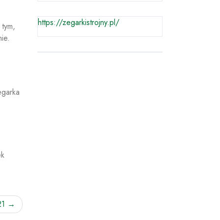
https://zegarkistrojny.pl/
 tym,
ie.
egarka
ek
21