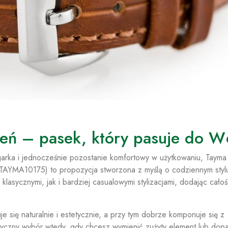
zień – pasek, który pasuje do 
egarka i jednocześnie pozostanie komfortowy w użytkowaniu, Taym
YMA10175) to propozycja stworzona z myślą o codziennym styl
asycznymi, jak i bardziej casualowymi stylizacjami, dodając całoś
e się naturalnie i estetycznie, a przy tym dobrze komponuje się z
ktyczny wybór wtedy, gdy chcesz wymienić zużyty element lub do