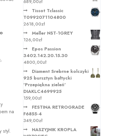
689,00
zł
Tissot Tclassic
T0992071104800
2618,00
zł
do
Meller NST-1GREY
126,00
zł
Epos Passion
3402.142.20.15.30
,
4800,00
zł
Diament Srebrne kolczyki
925 bursztyn bałtycki
'Przepiękna zieleń'
DIAKLC4699925
159,00
zł
zy
FESTINA RETROGRADE
obem na
F6855-4
349,00
zł
NASZYJNIK KROPLA
 styl.