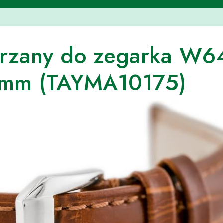
órzany do zegarka W6
2mm (TAYMA10175)