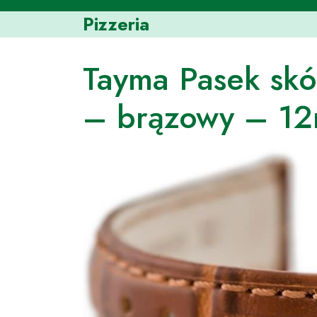
Skip
Pizzeria
to
content
Tayma Pasek sk
– brązowy – 1