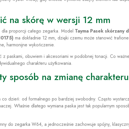
ić na skórę w wersji 12 mm
 dla proporcji całego zegarka. Model
Tayma Pasek skórzany 
10175)
ma dokładnie 12 mm, dzięki czemu może stanowić trafione
ne, harmonijne wykończenie.
ć z paskami, obuwiem i akcesoriami w podobnej tonacji. Co ważne
dywidualnego charakteru użytkowania.
y sposób na zmianę charakteru
na co dzień: od formalnego po bardziej swobodny. Często wystarc
 inaczej. Właśnie dlatego wymiana paska jest tak popularnym spos
nny do zegarka W64, a jednocześnie zachowuje spójny, klasyczny