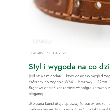
BY
ADMIN
6 LIPCA 2026
Styl i wygoda na co d
Jeśli szukasz dodatku, który odświeży wygląd z
skórzany do zegarka W64 – brązowy – 12mm (TA
Brązowy odcień znakomicie współgra zarówno z kl
elegancji.
Skórzana konstrukcja sprawia, że pasek prezentuj
wieloma typami tarcz i wykończeń. To także pra