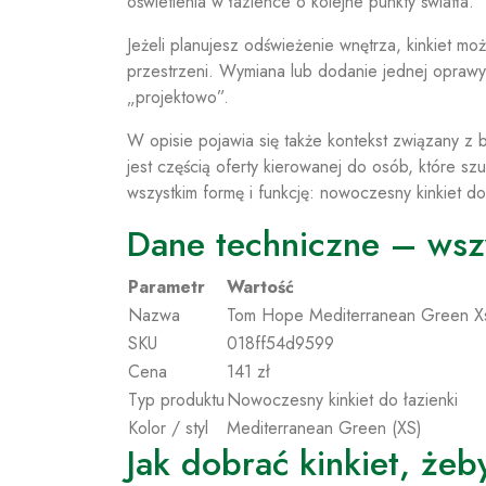
oświetlenia w łazience o kolejne punkty światła.
Jeżeli planujesz odświeżenie wnętrza, kinkiet mo
przestrzeni. Wymiana lub dodanie jednej oprawy 
„projektowo”.
W opisie pojawia się także kontekst związany z 
jest częścią oferty kierowanej do osób, które s
wszystkim formę i funkcję: nowoczesny kinkiet d
Dane techniczne – wsz
Parametr
Wartość
Nazwa
Tom Hope Mediterranean Green 
SKU
018ff54d9599
Cena
141 zł
Typ produktu
Nowoczesny kinkiet do łazienki
Kolor / styl
Mediterranean Green (XS)
Jak dobrać kinkiet, żeb