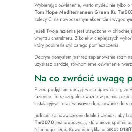
Wybierając oświetlenie, warto myśleć nie tylko o
Tom Hope Mediterranean Green Xs Tm00
zależy Ci na nowoczesnym akcentcie i wygodnym,
Jeżeli Twoja łazienka jest urządzona w chłodni
wnętrzu charakteru. Z kolei w cieplejszych wykoń
który podkreśla styl całego pomieszczenia.
Dobrym pomysłem jest też zaplanowanie rozmiesz
uzyskasz bardziej równomierne oświetlenie twarzy
Na co zwrócić uwagę 
Przed podjęciem decyzji warto upewnić się, że w
łazience. To szczególnie ważne w pomieszczenia
instalacyjnymi oraz właściwe dopasowanie do st
Jeśli cenisz nowoczesne detale i chcesz, aby ła
Tm0070
jest propozycją, która może spełnić oc
ściennego. Dodatkowo identyfikator
SKU: 018f