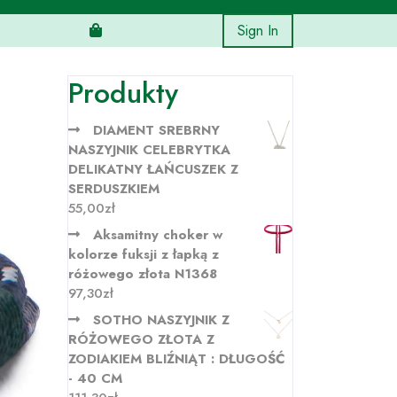
Sign In
Produkty
DIAMENT SREBRNY
NASZYJNIK CELEBRYTKA
DELIKATNY ŁAŃCUSZEK Z
SERDUSZKIEM
55,00
zł
Aksamitny choker w
kolorze fuksji z łapką z
różowego złota N1368
97,30
zł
SOTHO NASZYJNIK Z
RÓŻOWEGO ZŁOTA Z
ZODIAKIEM BLIŹNIĄT : DŁUGOŚĆ
- 40 CM