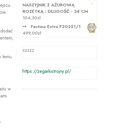
ejscu.
NASZYJNIK Z AŻUROWĄ
ROZETKĄ : DŁUGOŚĆ - 38 CM
zie
104,30
zł
Festina Extra F20251/1
e dodać
499,00
zł
mentem,
zzzzz
i temu
https://zegarkistrojny.pl/
tażu w
dami
a
.