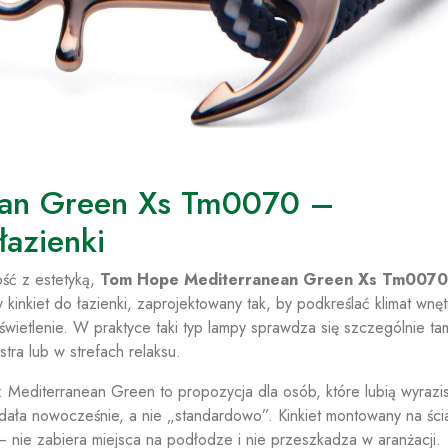
ean Green Xs Tm0070 –
łazienki
ność z estetyką,
Tom Hope Mediterranean Green Xs Tm0070
kinkiet do łazienki, zaprojektowany tak, by podkreślać klimat wnęt
etlenie. W praktyce taki typ lampy sprawdza się szczególnie ta
tra lub w strefach relaksu.
 Mediterranean Green to propozycja dla osób, które lubią wyrazi
ądała nowocześnie, a nie „standardowo”. Kinkiet montowany na ści
 nie zabiera miejsca na podłodze i nie przeszkadza w aranżacji.