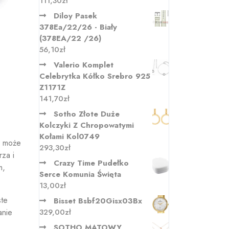
111,30
zł
Diloy Pasek
378Ea/22/26 - Biały
(378EA/22 /26)
56,10
zł
Valerio Komplet
Celebrytka Kółko Srebro 925
Z1171Z
141,70
zł
Sotho Złote Duże
Kolczyki Z Chropowatymi
Kołami Kol0749
może
293,30
zł
rza i
Crazy Time Pudełko
m,
Serce Komunia Święta
13,00
zł
ste
Bisset Bsbf20Gisx03Bx
anie
329,00
zł
SOTHO MATOWY