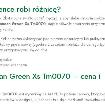
ience robi różnicę?
. Zbyt mocne światło potrafi męczyć, a zbyt słabe utrudnia codzi
ranean Green Xs Tm0070
, daje możliwość stworzenia przyjemn
y komfort.
 Kinkiet można wykorzystać jako element dekoracyjny lub praktycz
h kabiny prysznicowej (zgodnie z zasadami montażu dla danego typ
czy przygotowywać się do dnia.
umywalce
tażowi ściennemu
an Green Xs Tm0070 – cena i
Xs Tm0070
jest wyceniony na 141 zł. To poziom cenowy, który zw
romisów w designie, a jednocześnie daje możliwość rozbudowan