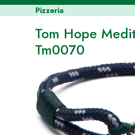
Skip
Pizzeria
to
content
Tom Hope Medit
Tm0070