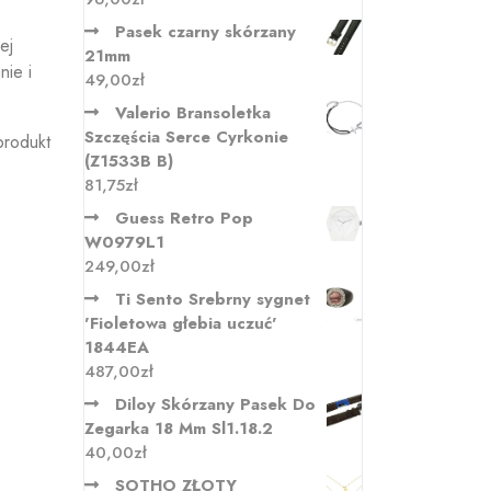
Pasek czarny skórzany
ej
21mm
nie i
49,00
zł
Valerio Bransoletka
Szczęścia Serce Cyrkonie
produkt
(Z1533B B)
81,75
zł
Guess Retro Pop
W0979L1
249,00
zł
Ti Sento Srebrny sygnet
'Fioletowa głebia uczuć'
1844EA
487,00
zł
Diloy Skórzany Pasek Do
Zegarka 18 Mm Sl1.18.2
40,00
zł
SOTHO ZŁOTY