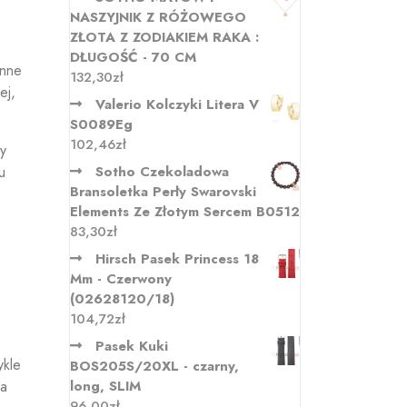
NASZYJNIK Z RÓŻOWEGO
ZŁOTA Z ZODIAKIEM RAKA :
DŁUGOŚĆ - 70 CM
enne
132,30
zł
ej,
Valerio Kolczyki Litera V
S0089Eg
102,46
zł
ny
u
Sotho Czekoladowa
Bransoletka Perły Swarovski
Elements Ze Złotym Sercem B0512
83,30
zł
Hirsch Pasek Princess 18
Mm - Czerwony
(02628120/18)
104,72
zł
Pasek Kuki
ykle
BOS205S/20XL - czarny,
ia
long, SLIM
96,00
zł