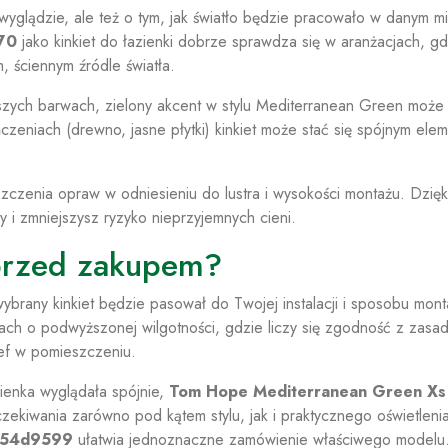
 wyglądzie, ale też o tym, jak światło będzie pracowało w danym mi
70
jako kinkiet do łazienki dobrze sprawdza się w aranżacjach, gd
 ściennym źródle światła.
ejszych barwach, zielony akcent w stylu Mediterranean Green moż
czeniach (drewno, jasne płytki) kinkiet może stać się spójnym ele
czenia opraw w odniesieniu do lustra i wysokości montażu. Dzięk
 i zmniejszysz ryzyko nieprzyjemnych cieni.
przed zakupem?
ybrany kinkiet będzie pasował do Twojej instalacji i sposobu mon
ch o podwyższonej wilgotności, gdzie liczy się zgodność z zasa
ref w pomieszczeniu.
zienka wyglądała spójnie,
Tom Hope Mediterranean Green Xs
zekiwania zarówno pod kątem stylu, jak i praktycznego oświetleni
f54d9599
ułatwia jednoznaczne zamówienie właściwego modelu