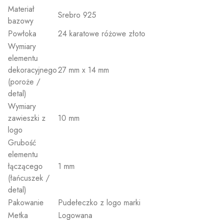
Materiał
Srebro 925
bazowy
Powłoka
24 karatowe różowe złoto
Wymiary
elementu
dekoracyjnego
27 mm x 14 mm
(poroże /
detal)
Wymiary
zawieszki z
10 mm
logo
Grubość
elementu
łączącego
1 mm
(łańcuszek /
detal)
Pakowanie
Pudełeczko z logo marki
Metka
Logowana