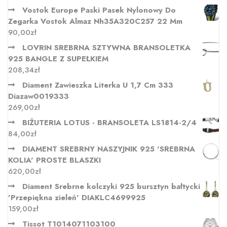
Vostok Europe Paski Pasek Nylonowy Do
Zegarka Vostok Almaz Nh35A320C257 22 Mm
90,00
zł
LOVRIN SREBRNA SZTYWNA BRANSOLETKA
925 BANGLE Z SUPEŁKIEM
208,34
zł
Diament Zawieszka Literka U 1,7 Cm 333
Diazaw0019333
269,00
zł
BIŻUTERIA LOTUS - BRANSOLETA LS1814-2/4
84,00
zł
DIAMENT SREBRNY NASZYJNIK 925 'SREBRNA
KOLIA' PROSTE BLASZKI
620,00
zł
Diament Srebrne kolczyki 925 bursztyn bałtycki
'Przepiękna zieleń' DIAKLC4699925
159,00
zł
Tissot T1014071103100