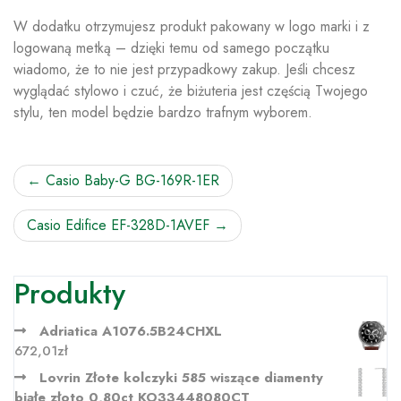
W dodatku otrzymujesz produkt pakowany w logo marki i z
logowaną metką – dzięki temu od samego początku
wiadomo, że to nie jest przypadkowy zakup. Jeśli chcesz
wyglądać stylowo i czuć, że biżuteria jest częścią Twojego
stylu, ten model będzie bardzo trafnym wyborem.
Nawigacja
Casio Baby-G BG-169R-1ER
wpisu
Casio Edifice EF-328D-1AVEF
Produkty
Adriatica A1076.5B24CHXL
672,01
zł
Lovrin Złote kolczyki 585 wiszące diamenty
białe złoto 0,80ct KO33448080CT