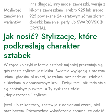
Inna długość, inny model zawieszki, wersja z
Możliwość
kilkoma zawieszkami, srebro 925 lub srebro
zamówienia
925 powlekane 24 karatowym żółtym złotem,
wariantów
dodatki: kamienie, perły lub SWAROVSKI®
CRYSTAL
Jak nosić? Stylizacje, które
podkreślają charakter
sztabek
Wiszące kolczyki w formie sztabek najlepiej prezentują się,
gdy reszta stylizacji jest lekka. Świetnie wyglądają z prostymi
liniami: gładkimi bluzkami, koszulami bez nadmiaru zdobień i
sukienkami o dopasowanym kroju. Dzięki temu biżuteria staje
się centralnym punktem, a Ty zyskujesz efekt
„dopieszczonej” stylizacji.
Jeżeli lubisz kontrasty, zestaw je z odcieniami czerni, bieli
oraz beżem. Różowozłote wykończenie sprawia, że całość