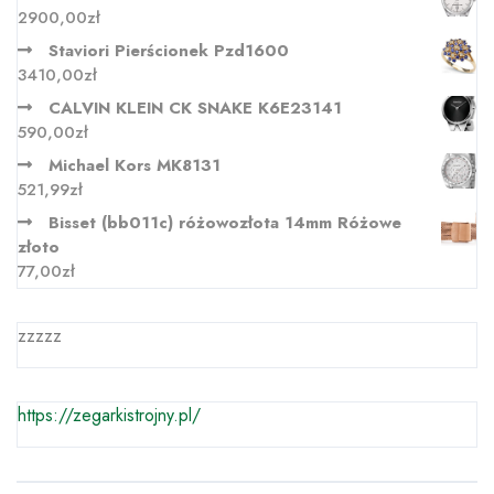
2900,00
zł
Staviori Pierścionek Pzd1600
3410,00
zł
CALVIN KLEIN CK SNAKE K6E23141
590,00
zł
Michael Kors MK8131
521,99
zł
Bisset (bb011c) różowozłota 14mm Różowe
złoto
77,00
zł
zzzzz
https://zegarkistrojny.pl/