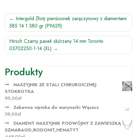
Nawigacja
Intergold Złoty pierścionek zaręczynowy z diamentami
585 14 1.380 gr (P9629)
wpisu
Hirsch Czarny pasek skórzany 14 mm Toronto
03702250-1-14 (XL)
Produkty
NASZYJNIK ZE STALI CHIRURGICZNEJ
STOKROTKA
95,00
zł
Zabawna wpinka do marynarki Wąsacz
39,00
zł
DIAMENT NASZYJNIK PODWÓJNY Z ZAWIESZKĄ
SZMARAGD,RODONIT,HEMATYT
449,00
zł