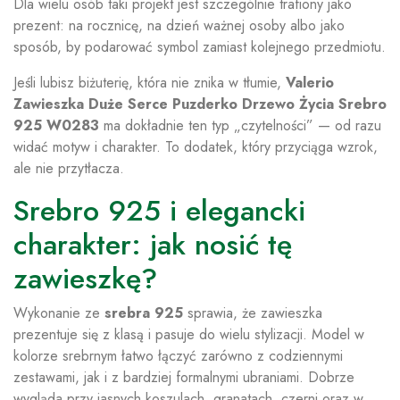
Dla wielu osób taki projekt jest szczególnie trafiony jako
prezent: na rocznicę, na dzień ważnej osoby albo jako
sposób, by podarować symbol zamiast kolejnego przedmiotu.
Jeśli lubisz biżuterię, która nie znika w tłumie,
Valerio
Zawieszka Duże Serce Puzderko Drzewo Życia Srebro
925 W0283
ma dokładnie ten typ „czytelności” — od razu
widać motyw i charakter. To dodatek, który przyciąga wzrok,
ale nie przytłacza.
Srebro 925 i elegancki
charakter: jak nosić tę
zawieszkę?
Wykonanie ze
srebra 925
sprawia, że zawieszka
prezentuje się z klasą i pasuje do wielu stylizacji. Model w
kolorze srebrnym łatwo łączyć zarówno z codziennymi
zestawami, jak i z bardziej formalnymi ubraniami. Dobrze
wygląda przy jasnych koszulach, granatach, czerni oraz w