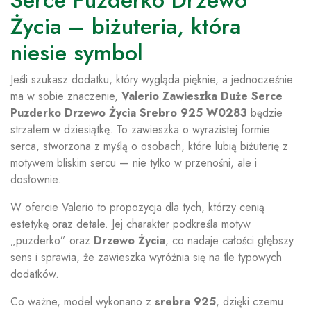
Serce Puzderko Drzewo
Życia – biżuteria, która
niesie symbol
Jeśli szukasz dodatku, który wygląda pięknie, a jednocześnie
ma w sobie znaczenie,
Valerio Zawieszka Duże Serce
Puzderko Drzewo Życia Srebro 925 W0283
będzie
strzałem w dziesiątkę. To zawieszka o wyrazistej formie
serca, stworzona z myślą o osobach, które lubią biżuterię z
motywem bliskim sercu — nie tylko w przenośni, ale i
dosłownie.
W ofercie Valerio to propozycja dla tych, którzy cenią
estetykę oraz detale. Jej charakter podkreśla motyw
„puzderko” oraz
Drzewo Życia
, co nadaje całości głębszy
sens i sprawia, że zawieszka wyróżnia się na tle typowych
dodatków.
Co ważne, model wykonano z
srebra 925
, dzięki czemu