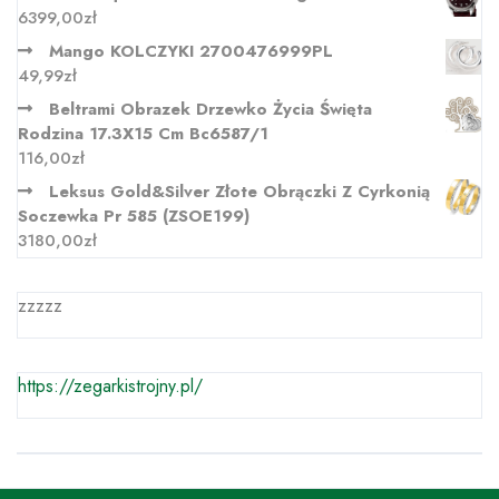
6399,00
zł
Mango KOLCZYKI 2700476999PL
49,99
zł
Beltrami Obrazek Drzewko Życia Święta
Rodzina 17.3X15 Cm Bc6587/1
116,00
zł
Leksus Gold&Silver Złote Obrączki Z Cyrkonią
Soczewka Pr 585 (ZSOE199)
3180,00
zł
zzzzz
https://zegarkistrojny.pl/