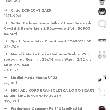
1880,00
zł
Casio ECB-20AT-2AER
1378,00
zł
Sotho Perłowa Bransoletka Z Pereł Swarovski
Crystal Z Reniferkiem Z Różowego Złota B0905
84,50
zł
Spark Bransoletka Chessboard B249311HBD
224,70
zł
Medalik Matka Boska Cudowna Srebro 925
rodowane , Rozmiar: 23x14 mm , Waga: 2.32 g ,
SKU: MM164R
64,00
zł
Modini Moda Męska U123
65,00
zł
MICHAEL KORS BRANSOLETKA LOGO HEART
SLIDER MKC1242AN710 ZŁOTY
399,00
zł
Frederique Constant Fc-310Brgdhb3B6