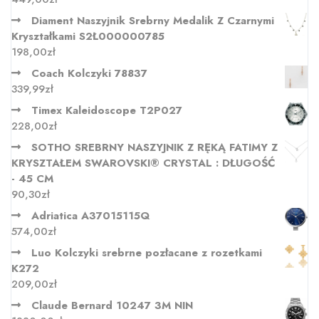
Diament Naszyjnik Srebrny Medalik Z Czarnymi
Kryształkami S2Ł000000785
198,00
zł
Coach Kolczyki 78837
339,99
zł
Timex Kaleidoscope T2P027
228,00
zł
SOTHO SREBRNY NASZYJNIK Z RĘKĄ FATIMY Z
KRYSZTAŁEM SWAROVSKI® CRYSTAL : DŁUGOŚĆ
- 45 CM
90,30
zł
Adriatica A37015115Q
574,00
zł
Luo Kolczyki srebrne pozłacane z rozetkami
K272
209,00
zł
Claude Bernard 10247 3M NIN