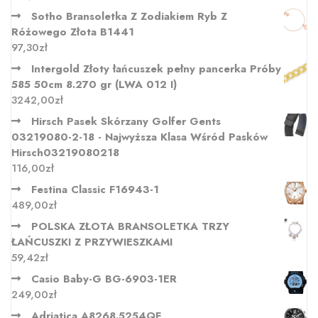
Sotho Bransoletka Z Zodiakiem Ryb Z
Różowego Złota B1441
97,30
zł
Intergold Złoty łańcuszek pełny pancerka Próby
585 50cm 8.270 gr (LWA 012 I)
3242,00
zł
Hirsch Pasek Skórzany Golfer Gents
03219080-2-18 - Najwyższa Klasa Wśród Pasków
Hirsch03219080218
116,00
zł
Festina Classic F16943-1
489,00
zł
POLSKA ZŁOTA BRANSOLETKA TRZY
ŁAŃCUSZKI Z PRZYWIESZKAMI
59,42
zł
Casio Baby-G BG-6903-1ER
249,00
zł
Adriatica A8268.5254QF