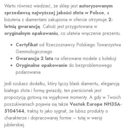
Warto również wiedzieć, że sklep jest
autoryzowanym
sprzedawcą najwyższej jakości złota w Polsce
, a
biżuteria z diamentami zakupiona w ofercie otrzymuje
2-
letnią gwarancję
. Całość jest przygotowana w
oryginalnym opakowaniu
, co ułatwia wręczenie prezentu.
Certyfikat
od Rzeczoznawcy Polskiego Towarzystwa
Gemmologicznego
Gwarancja 2 lata
na oferowane modele z kolekcji
Oryginalne opakowanie
do bezproblemowego
podarowania
Jeśli szukasz dodatku, który łączy blask diamentu, elegancję
białego złota i formę gwiazdy, ten pierścionek jest
propozycją gotową na wyjątkowe momenty. A gdy w Twoich
poszukiwaniach pojawia się także
Vostok Europe NH35A-
5104144
, traktuj to jako sygnał, że lubisz produkty o
charakterze i dopracowanej formie – tutaj w wersji
jubilerskiej.