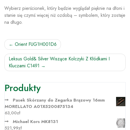
Wybierz pierścionek, który będzie wyglądał pięknie na dłoni i
stanie się czymś więcej niż ozdobą – symbolem, który zostaje
na długo.
Nawigacja
Orient FUG1H001D6
wpisu
Leksus Gold& Silver Wiszące Kolczyki Z Kłódkami I
Kluczami C1491
Produkty
Pasek Skórzany do Zegarka Brązowy 16mm
MORELLATO A01X5200875134
63,00
zł
Michael Kors MK8131
521,99
zł