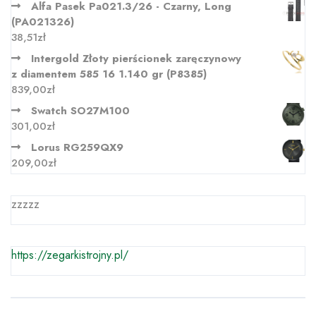
Alfa Pasek Pa021.3/26 - Czarny, Long
(PA021326)
38,51
zł
Intergold Złoty pierścionek zaręczynowy
z diamentem 585 16 1.140 gr (P8385)
839,00
zł
Swatch SO27M100
301,00
zł
Lorus RG259QX9
209,00
zł
zzzzz
https://zegarkistrojny.pl/