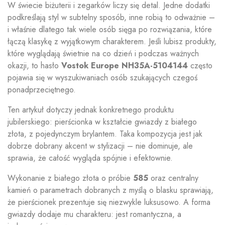
W świecie biżuterii i zegarków liczy się detal. Jedne dodatki
podkreślają styl w subtelny sposób, inne robią to odważnie –
i właśnie dlatego tak wiele osób sięga po rozwiązania, które
łączą klasykę z wyjątkowym charakterem. Jeśli lubisz produkty,
które wyglądają świetnie na co dzień i podczas ważnych
okazji, to hasło
Vostok Europe NH35A-5104144
często
pojawia się w wyszukiwaniach osób szukających czegoś
ponadprzeciętnego.
Ten artykuł dotyczy jednak konkretnego produktu
jubilerskiego: pierścionka w kształcie gwiazdy z białego
złota, z pojedynczym brylantem. Taka kompozycja jest jak
dobrze dobrany akcent w stylizacji – nie dominuje, ale
sprawia, że całość wygląda spójnie i efektownie.
Wykonanie z białego złota o próbie
585
oraz centralny
kamień o parametrach dobranych z myślą o blasku sprawiają,
że pierścionek prezentuje się niezwykle luksusowo. A forma
gwiazdy dodaje mu charakteru: jest romantyczna, a