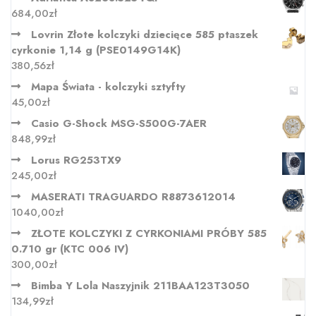
684,00
zł
Lovrin Złote kolczyki dziecięce 585 ptaszek
cyrkonie 1,14 g (PSE0149G14K)
380,56
zł
Mapa Świata - kolczyki sztyfty
45,00
zł
Casio G-Shock MSG-S500G-7AER
848,99
zł
Lorus RG253TX9
245,00
zł
MASERATI TRAGUARDO R8873612014
1040,00
zł
ZŁOTE KOLCZYKI Z CYRKONIAMI PRÓBY 585
0.710 gr (KTC 006 IV)
300,00
zł
Bimba Y Lola Naszyjnik 211BAA123T3050
134,99
zł