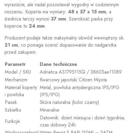
wyraziście, ale nadal pozostawał wygodny w codziennym
noszeniu. Koperta ma wymiary:
48 x 57 x 15 mm
, a
średnica tarczy wynosi
37 mm
. Szerokość paska przy
kopercie to
24 mm
.
Producent podaje także maksymalny obwód wewnętrzny ok.
21 cm
, co pomaga ocenić dopasowanie do nadgarstka
przed zakupem.
Parametr
Dane techniczne
Model / SKU
Adriatica A31795115Q / 38603ae11089
Mechanizm
Kwarcowy japoński Citizen Miyota
Materiał koperty
Metal, powłoka antyalergiczna IPS/IPG
i powłoka
(IPS/IPG)
Pasek
Skóra naturalna (kolor czarny)
Szkiełko
Mineralne
Datownik: dzień miesiąca i dzień tygodnia;
Funkcje
czas dobowy 24h
Wodoszczelność
Water Resist 3 BAR (30M) – 3ATM