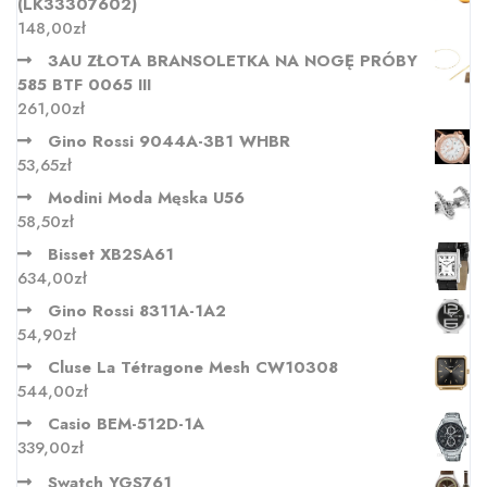
(LK33307602)
148,00
zł
3AU ZŁOTA BRANSOLETKA NA NOGĘ PRÓBY
585 BTF 0065 III
261,00
zł
Gino Rossi 9044A-3B1 WHBR
53,65
zł
Modini Moda Męska U56
58,50
zł
Bisset XB2SA61
634,00
zł
Gino Rossi 8311A-1A2
54,90
zł
Cluse La Tétragone Mesh CW10308
544,00
zł
Casio BEM-512D-1A
339,00
zł
Swatch YGS761