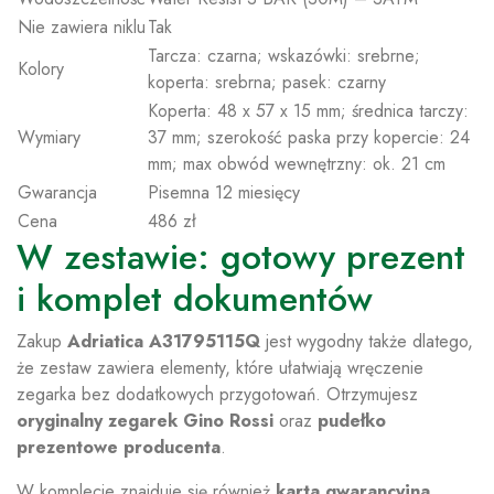
Nie zawiera niklu
Tak
Tarcza: czarna; wskazówki: srebrne;
Kolory
koperta: srebrna; pasek: czarny
Koperta: 48 x 57 x 15 mm; średnica tarczy:
Wymiary
37 mm; szerokość paska przy kopercie: 24
mm; max obwód wewnętrzny: ok. 21 cm
Gwarancja
Pisemna 12 miesięcy
Cena
486 zł
W zestawie: gotowy prezent
i komplet dokumentów
Zakup
Adriatica A31795115Q
jest wygodny także dlatego,
że zestaw zawiera elementy, które ułatwiają wręczenie
zegarka bez dodatkowych przygotowań. Otrzymujesz
oryginalny zegarek Gino Rossi
oraz
pudełko
prezentowe producenta
.
W komplecie znajduje się również
karta gwarancyjna