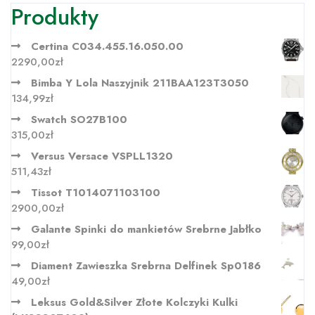
Produkty
Certina C034.455.16.050.00
2290,00
zł
Bimba Y Lola Naszyjnik 211BAA123T3050
134,99
zł
Swatch SO27B100
315,00
zł
Versus Versace VSPLL1320
511,43
zł
Tissot T1014071103100
2900,00
zł
Galante Spinki do mankietów Srebrne Jabłko
99,00
zł
Diament Zawieszka Srebrna Delfinek Sp0186
49,00
zł
Leksus Gold&Silver Złote Kolczyki Kulki