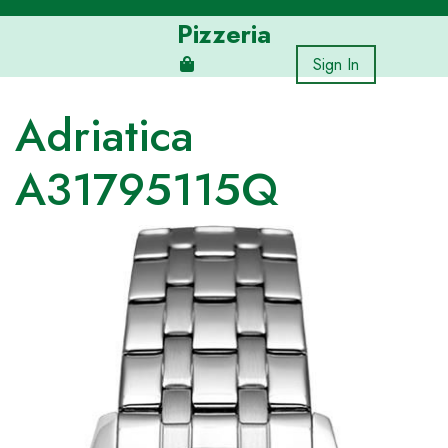
Skip
Pizzeria
to
content
Sign In
Adriatica
A31795115Q