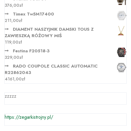
376,00
zł
Timex Tw5M17400
211,00
zł
DIAMENT NASZYJNIK DAMSKI TOUS Z
ZAWIESZKĄ RÓŻOWY MIŚ
119,00
zł
Festina F20518-3
329,00
zł
RADO COUPOLE CLASSIC AUTOMATIC
R22862043
4161,00
zł
zzzzz
https://zegarkistrojny.pl/