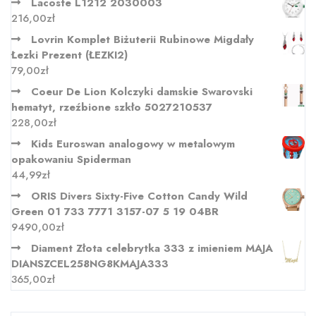
Lacoste L1212 2030003
216,00
zł
Lovrin Komplet Biżuterii Rubinowe Migdały
Łezki Prezent (ŁEZKI2)
79,00
zł
Coeur De Lion Kolczyki damskie Swarovski
hematyt, rzeźbione szkło 5027210537
228,00
zł
Kids Euroswan analogowy w metalowym
opakowaniu Spiderman
44,99
zł
ORIS Divers Sixty-Five Cotton Candy Wild
Green 01 733 7771 3157-07 5 19 04BR
9490,00
zł
Diament Złota celebrytka 333 z imieniem MAJA
DIANSZCEL258NG8KMAJA333
365,00
zł