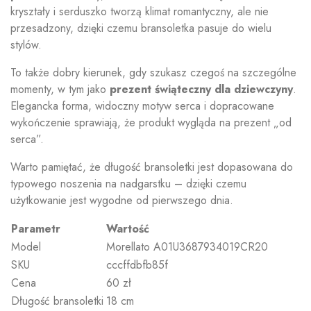
kryształy i serduszko tworzą klimat romantyczny, ale nie
przesadzony, dzięki czemu bransoletka pasuje do wielu
stylów.
To także dobry kierunek, gdy szukasz czegoś na szczególne
momenty, w tym jako
prezent świąteczny dla dziewczyny
.
Elegancka forma, widoczny motyw serca i dopracowane
wykończenie sprawiają, że produkt wygląda na prezent „od
serca”.
Warto pamiętać, że długość bransoletki jest dopasowana do
typowego noszenia na nadgarstku – dzięki czemu
użytkowanie jest wygodne od pierwszego dnia.
Parametr
Wartość
Model
Morellato A01U3687934019CR20
SKU
cccffdbfb85f
Cena
60 zł
Długość bransoletki
18 cm