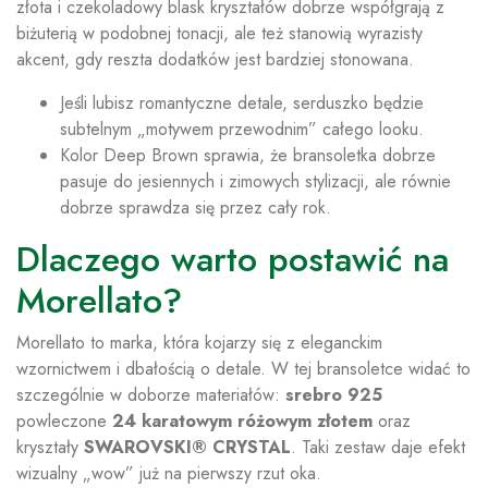
złota i czekoladowy blask kryształów dobrze współgrają z
biżuterią w podobnej tonacji, ale też stanowią wyrazisty
akcent, gdy reszta dodatków jest bardziej stonowana.
Jeśli lubisz romantyczne detale, serduszko będzie
subtelnym „motywem przewodnim” całego looku.
Kolor Deep Brown sprawia, że bransoletka dobrze
pasuje do jesiennych i zimowych stylizacji, ale równie
dobrze sprawdza się przez cały rok.
Dlaczego warto postawić na
Morellato?
Morellato to marka, która kojarzy się z eleganckim
wzornictwem i dbałością o detale. W tej bransoletce widać to
szczególnie w doborze materiałów:
srebro 925
powleczone
24 karatowym różowym złotem
oraz
kryształy
SWAROVSKI® CRYSTAL
. Taki zestaw daje efekt
wizualny „wow” już na pierwszy rzut oka.