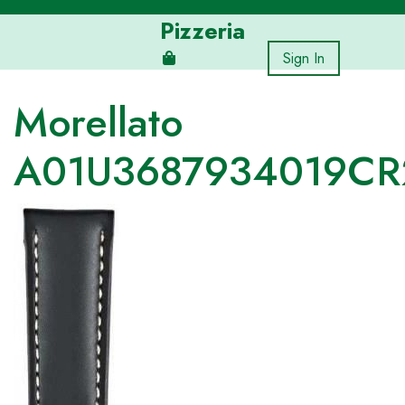
Skip
Pizzeria
to
content
Sign In
Morellato
A01U3687934019CR