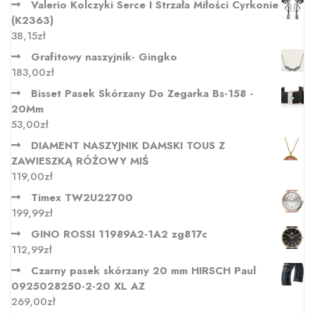
Valerio Kolczyki Serce I Strzała Miłości Cyrkonie
(K2363)
38,15
zł
Grafitowy naszyjnik- Gingko
183,00
zł
Bisset Pasek Skórzany Do Zegarka Bs-158 -
20Mm
53,00
zł
DIAMENT NASZYJNIK DAMSKI TOUS Z
ZAWIESZKĄ RÓŻOWY MIŚ
119,00
zł
Timex TW2U22700
199,99
zł
GINO ROSSI 11989A2-1A2 zg817c
112,99
zł
Czarny pasek skórzany 20 mm HIRSCH Paul
0925028250-2-20 XL AZ
269,00
zł