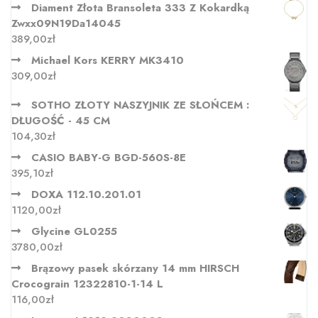
Diament Złota Bransoleta 333 Z Kokardką
Zwxx09N19Da14045
389,00
zł
Michael Kors KERRY MK3410
309,00
zł
SOTHO ZŁOTY NASZYJNIK ZE SŁOŃCEM :
DŁUGOŚĆ - 45 CM
104,30
zł
CASIO BABY-G BGD-560S-8E
395,10
zł
DOXA 112.10.201.01
1120,00
zł
Glycine GL0255
3780,00
zł
Brązowy pasek skórzany 14 mm HIRSCH
Crocograin 12322810-1-14 L
116,00
zł