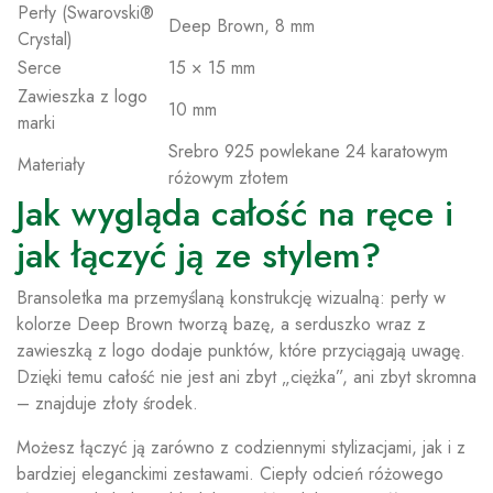
Perły (Swarovski®
Deep Brown, 8 mm
Crystal)
Serce
15 × 15 mm
Zawieszka z logo
10 mm
marki
Srebro 925 powlekane 24 karatowym
Materiały
różowym złotem
Jak wygląda całość na ręce i
jak łączyć ją ze stylem?
Bransoletka ma przemyślaną konstrukcję wizualną: perły w
kolorze Deep Brown tworzą bazę, a serduszko wraz z
zawieszką z logo dodaje punktów, które przyciągają uwagę.
Dzięki temu całość nie jest ani zbyt „ciężka”, ani zbyt skromna
– znajduje złoty środek.
Możesz łączyć ją zarówno z codziennymi stylizacjami, jak i z
bardziej eleganckimi zestawami. Ciepły odcień różowego