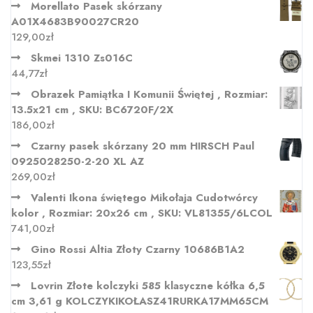
Morellato Pasek skórzany
A01X4683B90027CR20
129,00
zł
Skmei 1310 Zs016C
44,77
zł
Obrazek Pamiątka I Komunii Świętej , Rozmiar:
13.5x21 cm , SKU: BC6720F/2X
186,00
zł
Czarny pasek skórzany 20 mm HIRSCH Paul
0925028250-2-20 XL AZ
269,00
zł
Valenti Ikona świętego Mikołaja Cudotwórcy
kolor , Rozmiar: 20x26 cm , SKU: VL81355/6LCOL
741,00
zł
Gino Rossi Altia Złoty Czarny 10686B1A2
123,55
zł
Lovrin Złote kolczyki 585 klasyczne kółka 6,5
cm 3,61 g KOLCZYKIKOŁASZ41RURKA17MM65CM