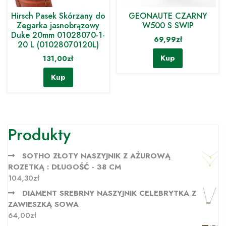
Hirsch Pasek Skórzany do
GEONAUTE CZARNY
Zegarka jasnobrązowy
W500 S SWIP
Duke 20mm 01028070-1-
69,99
zł
20 L (01028070120L)
Kup
131,00
zł
Kup
Produkty
SOTHO ZŁOTY NASZYJNIK Z AŻUROWĄ
ROZETKĄ : DŁUGOŚĆ - 38 CM
104,30
zł
DIAMENT SREBRNY NASZYJNIK CELEBRYTKA Z
ZAWIESZKĄ SOWA
64,00
zł