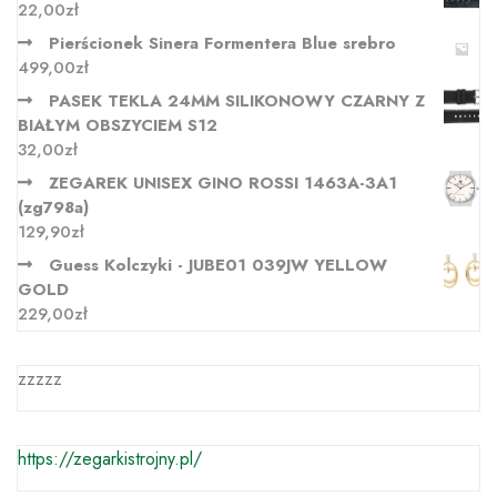
22,00
zł
Pierścionek Sinera Formentera Blue srebro
499,00
zł
PASEK TEKLA 24MM SILIKONOWY CZARNY Z
BIAŁYM OBSZYCIEM S12
32,00
zł
ZEGAREK UNISEX GINO ROSSI 1463A-3A1
(zg798a)
129,90
zł
Guess Kolczyki - JUBE01 039JW YELLOW
GOLD
229,00
zł
zzzzz
https://zegarkistrojny.pl/