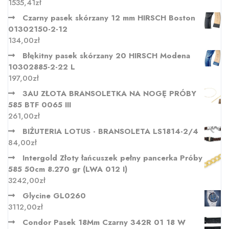
1535,41
zł
Czarny pasek skórzany 12 mm HIRSCH Boston
01302150-2-12
134,00
zł
Błękitny pasek skórzany 20 HIRSCH Modena
10302885-2-22 L
197,00
zł
3AU ZŁOTA BRANSOLETKA NA NOGĘ PRÓBY
585 BTF 0065 III
261,00
zł
BIŻUTERIA LOTUS - BRANSOLETA LS1814-2/4
84,00
zł
Intergold Złoty łańcuszek pełny pancerka Próby
585 50cm 8.270 gr (LWA 012 I)
3242,00
zł
Glycine GL0260
3112,00
zł
Condor Pasek 18Mm Czarny 342R 01 18 W