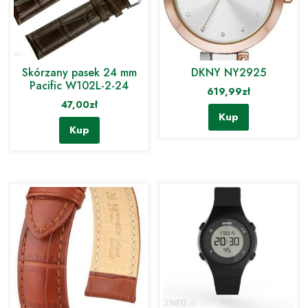
Skórzany pasek 24 mm
DKNY NY2925
Pacific W102L-2-24
619,99
zł
47,00
zł
Kup
Kup