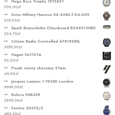
Hugo Boss Trophy 1513631
700,00
zł
Swiss Military Hanowa 06-4280.7.04.009
619,00
zł
Spark Bransoletka Chessboard B249311HBD
224,70
zł
Citizen Radio Controlled AT819585L
3359,00
zł
Hagen Ha1101A
92,00
zł
Pasek czarny skórzany 21mm
49,00
zł
Jacques Lemans 1-1935D London
9699,00
zł
Bulova 96B359
2899,00
zł
Festina 20375/2
483,00
zł