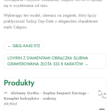
się w oczekiwania od razu.
Wybierając ten model, stawiasz na zegarek, który łączy
praktyczność funkcji Day-Date z eleganckim charakterem
marki Calypso.
Nawigacja
Q&Q AA42-512
wpisu
LOVRIN Z DIAMENTAMI OBRĄCZKA ŚLUBNA
GRAWEROWANA ZŁOTA 333 8 KARATÓW
Produkty
Alchemy Gothic - Sophia Serpent Earrings -
Komplet kolczyków - srebrny
69,90
zł