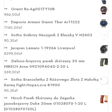
Orient Ra-Ag0017Y10B
966,00
zł
Emporio Armani Gianni Tbar Ar11222
1140,00
zł
Sotho Srebrny Naszyjnik Z Blaszką V N2602
90,30
zł
Jacques Lemans 1-1926A Liverpool
8299,00
zł
Zielono-brązowy pasek skórzany 20 mm
HIRSCH Arne 0921094040-2-20 L
269,00
zł
Sotho Bransoletka Z Różowego Złota Z Malutką
Karmą Fight.Hope.Love B1900
90,30
zł
Hirsch Pasek Skórzany do Zegarka
jasnobrązowy Duke 20mm 01028070-1-20 L
(01028070120L)