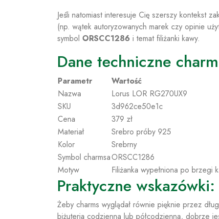
Jeśli natomiast interesuje Cię szerszy kontekst 
(np. wątek autoryzowanych marek czy opinie uż
symbol
ORSCC1286
i temat filiżanki kawy.
Dane techniczne cha
Parametr
Wartość
Nazwa
Lorus LOR RG270UX9
SKU
3d962ce50e1c
Cena
379 zł
Materiał
Srebro próby 925
Kolor
Srebrny
Symbol charmsa
ORSCC1286
Motyw
Filiżanka wypełniona po brzegi 
Praktyczne wskazówki: 
Żeby charms wyglądał równie pięknie przez dług
biżuteria codzienna lub półcodzienna, dobrze j