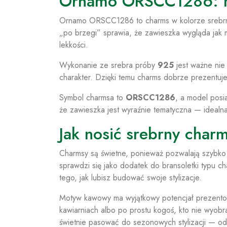
Ornamo ORSCC1286: mo
Ornamo ORSCC1286 to charms w kolorze srebrnym
„po brzegi” sprawia, że zawieszka wygląda jak
lekkości.
Wykonanie ze srebra próby
925
jest ważne nie 
charakter. Dzięki temu charms dobrze prezentuje
Symbol charmsa to
ORSCC1286
, a model posi
że zawieszka jest wyraźnie tematyczna — idealna 
Jak nosić srebrny cha
Charmsy są świetne, ponieważ pozwalają szybko z
sprawdzi się jako dodatek do bransoletki typu 
tego, jak lubisz budować swoje stylizacje.
Motyw kawowy ma wyjątkowy potencjał prezento
kawiarniach albo po prostu kogoś, kto nie wyobra
świetnie pasować do sezonowych stylizacji — od