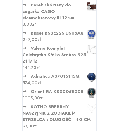
Pasek skórzany do
zegarka CASIO
ciemnobrązowy III 12mm
3,00
zł
Bisset BSBE22SIDS05AX
247,00
zł
Valerio Komplet
Celebrytka Kółko Srebro 925
Z1171Z
141,70
zł
Adriatica A37015115Q
574,00
zł
Orient RA-KB0005E00B
1005,00
zł
SOTHO SREBRNY
NASZYJNIK Z ZODIAKIEM
STRZELCA : DŁUGOŚĆ - 40 CM
97,30
zł