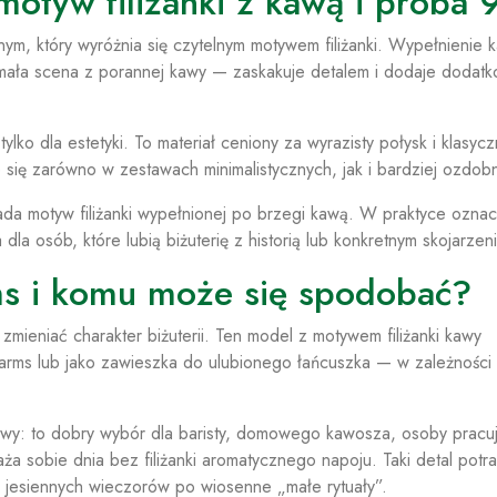
tyw filiżanki z kawą i próba 
, który wyróżnia się czytelnym motywem filiżanki. Wypełnienie 
 mała scena z porannej kawy — zaskakuje detalem i dodaje dodat
tylko dla estetyki. To materiał ceniony za wyrazisty połysk i klasycz
 się zarówno w zestawach minimalistycznych, jak i bardziej ozdob
ada motyw filiżanki wypełnionej po brzegi kawą. W praktyce oznac
dla osób, które lubią biżuterię z historią lub konkretnym skojarzen
rms i komu może się spodobać?
mieniać charakter biżuterii. Ten model z motywem filiżanki kawy
charms lub jako zawieszka do ulubionego łańcuszka — w zależności
wy: to dobry wybór dla baristy, domowego kawosza, osoby pracu
ża sobie dnia bez filiżanki aromatycznego napoju. Taki detal potraf
 jesiennych wieczorów po wiosenne „małe rytuały”.