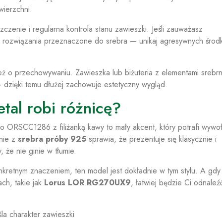
ierzchni.
zczenie i regularna kontrola stanu zawieszki. Jeśli zauważasz
po rozwiązania przeznaczone do srebra — unikaj agresywnych środ
 też o przechowywaniu. Zawieszka lub biżuteria z elementami srebr
 — dzięki temu dłużej zachowuje estetyczny wygląd.
tal robi różnicę?
amo ORSCC1286 z filiżanką kawy to mały akcent, który potrafi wywo
nie z
srebra próby 925
sprawia, że prezentuje się klasycznie i
 że nie ginie w tłumie.
onkretnym znaczeniem, ten model jest dokładnie w tym stylu. A gdy 
ch, takie jak
Lorus LOR RG270UX9
, łatwiej będzie Ci odnaleź
la charakter zawieszki