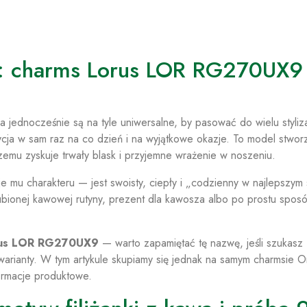
e: charms Lorus LOR RG270UX9 
o
, a jednocześnie są na tyle uniwersalne, by pasować do wielu styliza
a w sam raz na co dzień i na wyjątkowe okazje. To model stwor
czemu zyskuje trwały blask i przyjemne wrażenie w noszeniu.
e mu charakteru — jest swoisty, ciepły i „codzienny w najlepszym s
ulubionej kawowej rutyny, prezent dla kawosza albo po prostu spos
us LOR RG270UX9
— warto zapamiętać tę nazwę, jeśli szukasz
arianty. W tym artykule skupiamy się jednak na samym charmsie 
rmacje produktowe.