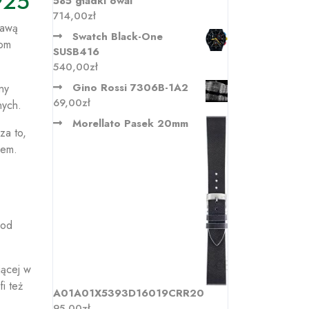
925
585 gładki owal
714,00
zł
kawą
Swatch Black-One
kom
SUSB416
540,00
zł
Gino Rossi 7306B-1A2
ny
69,00
zł
nych.
Morellato Pasek 20mm
za to,
iem.
 od
jącej w
i też
A01A01X5393D16019CRR20
95,00
zł