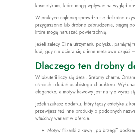
kosmetykami, które mogą wpływać na wygląd pow
W praktyce najlepiej sprawdza się delikatne czys
przygaszenie lub drobne zabrudzenia, sięgnij 
które mogą naruszać powierzchnię.
Jeżeli zależy Ci na utrzymaniu połysku, pamiętaj
lubi, gdy nie ociera się o inne metalowe części
Dlaczego ten drobny de
W biżuterii liczy się detal. Srebrny charms Orn
uśmiech i dodać osobistego charakteru. Wykona
elegancko, a motyw kawowy jest na tyle wyrazisty,
Jeżeli szukasz dodatku, który łączy estetykę z k
przewijasz też inne produkty o podobnych nazwa
właściwy wariant w ofercie.
Motyw filiżanki z kawą „po brzegi” podkreś