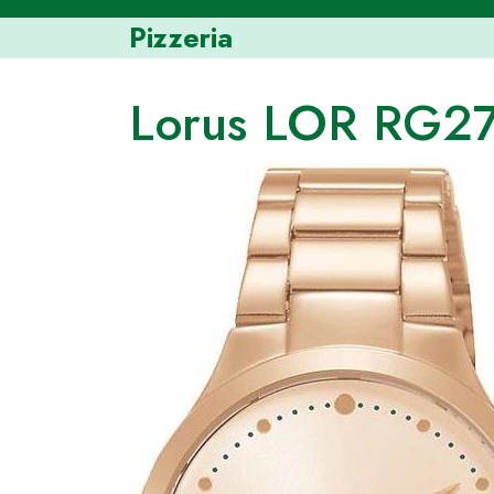
Skip
Pizzeria
to
content
Lorus LOR RG2