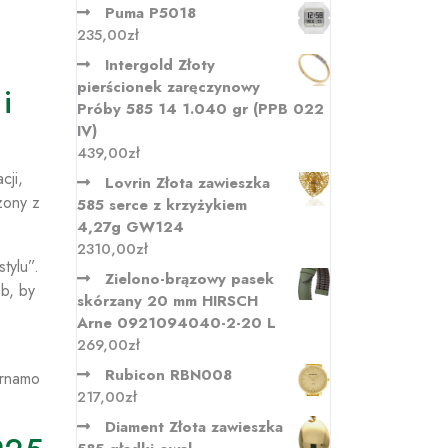
Puma P5018
235,00
zł
Intergold Złoty
pierścionek zaręczynowy
i
Próby 585 14 1.040 gr (PPB 022
IV)
439,00
zł
cji,
Lovrin Złota zawieszka
zony z
585 serce z krzyżykiem
4,27g GW124
2310,00
zł
tylu”.
Zielono-brązowy pasek
ób, by
skórzany 20 mm HIRSCH
Arne 0921094040-2-20 L
269,00
zł
Rubicon RBN008
Ornamo
217,00
zł
Diament Złota zawieszka