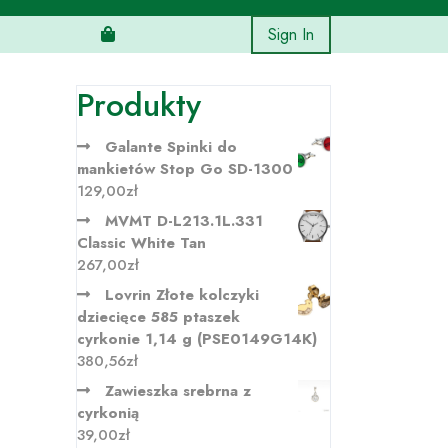
Sign In
Produkty
Galante Spinki do
mankietów Stop Go SD-1300
129,00
zł
MVMT D-L213.1L.331
Classic White Tan
267,00
zł
Lovrin Złote kolczyki
dziecięce 585 ptaszek
cyrkonie 1,14 g (PSE0149G14K)
380,56
zł
Zawieszka srebrna z
cyrkonią
39,00
zł