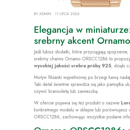
BY
ADMIN
11 LIPCA 2026
Elegancja w miniaturz
srebrny akcent Ornam
Jeśli lubisz dodatki, które przyciągają spojrzenie
srebrny charms Ornamo ORSCC1286 to propozycj
wysokiej jakości srebra próby 925
, dzięki 
Motyw filiżanki wypełnionej po brzegi kawą nadaj
Taki detal świetnie sprawdza się jako pamiątka 
ożywić bransoletę lub zawieszkę.
W ofercie pojawia się też produkt o nazwie
Lor
konkretnego modelu w sklepie lub porównujesz w
ORSCC1286, zachowując wszystkie podane info