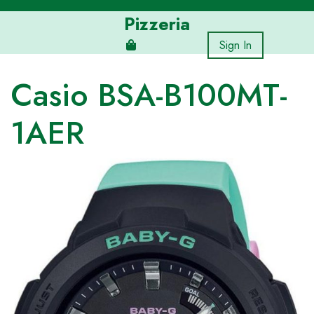
Skip
Pizzeria
to
content
Sign In
Casio BSA-B100MT-
1AER