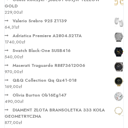
GOLD
229,00
zł
Valerio Srebro 925 Z1139
64,31
zł
Adriatica Premiere A2804.5217A
1740,00
zł
Swatch Black-One SUSB416
540,00
zł
Maserati Traguardo R8873612006
970,00
zł
Q&Q Collection Qq Qz41-018
169,00
zł
Olivia Burton Ob16Eg147
490,00
zł
DIAMENT ZŁOTA BRANSOLETKA 333 KOŁA
GEOMETRYCZNA
877,00
zł