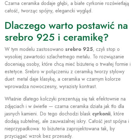
Czarna ceramika dodaje głębi, a białe cyrkonie rozświetlają
całość, tworząc spójny, elegancki wygląd.
Dlaczego warto postawić na
srebro 925 i ceramikę?
W tym modelu zastosowano
srebro 925
, czyli stop o
wysokiej zawartości szlachetnego metalu. To rozwiązanie
doceniają osoby, które chcą mieć biżuterię o trwałej formie i
estetyce. Srebro w połączeniu z ceramiką tworzy stylowy
duet: metal daje klasykę, a ceramika w czarnym kolorze
wprowadza nowoczesny, wyrazisty kontrast.
Właśnie dlatego kolczyki prezentują się tak efektownie na
zdjęciach i w świetle — czarna ceramika działa jak tło dla
jasnych kamieni. Do tego dochodzi blask
cyrkonii
, które
dodają subtelnej, ale zauważalnej iskry. Całość jest spójna i
nieprzypadkowa: to biżuteria zaprojektowana tak, by
przyciągać wzrok bez przesady.