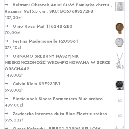
Beltrami Obrazek Anioł Stróż Pamiątka chrztu ,
Rozmiar: 9x15.5 cm , SKU: BC6768S2/2FB
137,00
zł
Gino Rossi Mat 11624B-2B3
70,00
zł
Festina Mademoiselle F203361
377,10
zł
ORNAMO SREBRNY NASZYJNIK
NIESKOŃCZONOŚĆ WKOMPONOWANA W SERCE
ORSCN442
149,00
zł
Calvin Klein K9E231B1
599,00
zł
Pierścionek Sinera Formentera Blue srebro
499,00
zł
Zawieszka Intenzza duża Blue Electric srebro
999,00
zł
Guess Kolczyki - JUBE01 039JW YELLOW