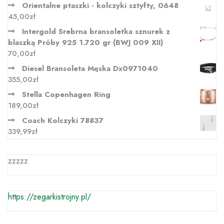
Orientalne ptaszki - kolczyki sztyfty, 0648
45,00
zł
Intergold Srebrna bransoletka sznurek z
blaszką Próby 925 1.720 gr (BWJ 009 XII)
70,00
zł
Diesel Bransoleta Męska Dx0971040
355,00
zł
Stella Copenhagen Ring
189,00
zł
Coach Kolczyki 78837
339,99
zł
zzzzz
https://zegarkistrojny.pl/