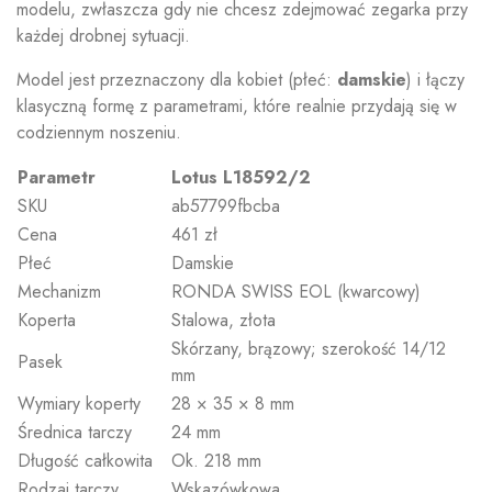
modelu, zwłaszcza gdy nie chcesz zdejmować zegarka przy
każdej drobnej sytuacji.
Model jest przeznaczony dla kobiet (płeć:
damskie
) i łączy
klasyczną formę z parametrami, które realnie przydają się w
codziennym noszeniu.
Parametr
Lotus L18592/2
SKU
ab57799fbcba
Cena
461 zł
Płeć
Damskie
Mechanizm
RONDA SWISS EOL (kwarcowy)
Koperta
Stalowa, złota
Skórzany, brązowy; szerokość 14/12
Pasek
mm
Wymiary koperty
28 × 35 × 8 mm
Średnica tarczy
24 mm
Długość całkowita
Ok. 218 mm
Rodzaj tarczy
Wskazówkowa