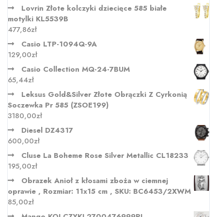
Lovrin Złote kolczyki dziecięce 585 białe
motylki KL5539B
477,86
zł
Casio LTP-1094Q-9A
129,00
zł
Casio Collection MQ-24-7BUM
65,44
zł
Leksus Gold&Silver Złote Obrączki Z Cyrkonią
Soczewka Pr 585 (ZSOE199)
3180,00
zł
Diesel DZ4317
600,00
zł
Cluse La Boheme Rose Silver Metallic CL18233
195,00
zł
Obrazek Anioł z kłosami zboża w ciemnej
oprawie , Rozmiar: 11x15 cm , SKU: BC6453/2XWM
85,00
zł
Mango KOLCZYKI 2700476999PL