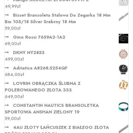
49,99
zł
Bisset Bransoleta Stalowa Do Zegarka 18 Mm
Bm 105/18 Silver Srebrny 18 Mm
59,00
zł
Gino Rossi 7659A2-1A2
69,00
zł
DKNY NY2853
499,00
zł
Adriatica A8268.5254QF
684,00
zł
LOVRIN OBRĄCZKA ŚLUBNA Z
POLEROWANEGO ZŁOTA 333
649,00
zł
CONSTANTIN NAUTICS BRANSOLETKA
SPORTOWA ANSHAN ZIELONY 19
59,00
zł
4AU ZŁOTY ŁAŃCUSZEK Z BIAŁEGO ZŁOTA