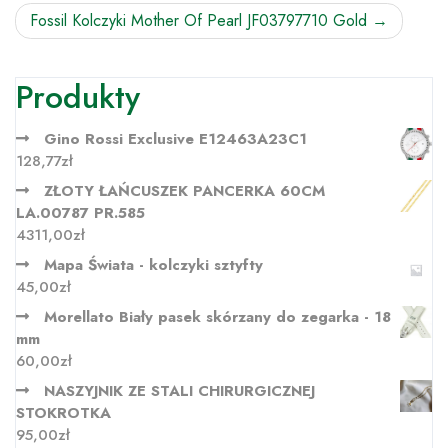
wpisu
Fossil Kolczyki Mother Of Pearl JF03797710 Gold
Produkty
Gino Rossi Exclusive E12463A23C1
128,77
zł
ZŁOTY ŁAŃCUSZEK PANCERKA 60CM
LA.00787 PR.585
4311,00
zł
Mapa Świata - kolczyki sztyfty
45,00
zł
Morellato Biały pasek skórzany do zegarka - 18
mm
60,00
zł
NASZYJNIK ZE STALI CHIRURGICZNEJ
STOKROTKA
95,00
zł