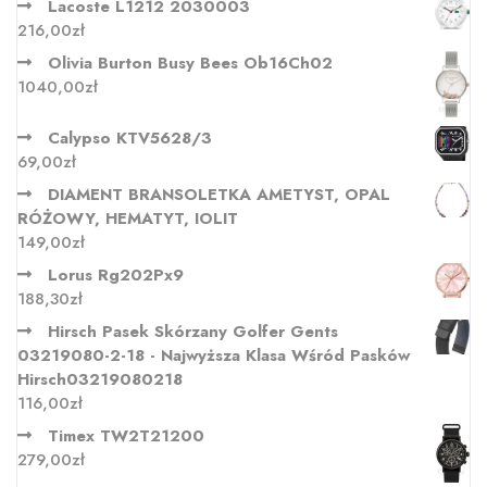
Lacoste L1212 2030003
216,00
zł
Olivia Burton Busy Bees Ob16Ch02
1040,00
zł
Calypso KTV5628/3
69,00
zł
DIAMENT BRANSOLETKA AMETYST, OPAL
RÓŻOWY, HEMATYT, IOLIT
149,00
zł
Lorus Rg202Px9
188,30
zł
Hirsch Pasek Skórzany Golfer Gents
03219080-2-18 - Najwyższa Klasa Wśród Pasków
Hirsch03219080218
116,00
zł
Timex TW2T21200
279,00
zł