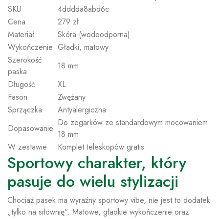
SKU
4dddda8abd6c
Cena
279 zł
Materiał
Skóra (wodoodporna)
Wykończenie
Gładki, matowy
Szerokość
18 mm
paska
Długość
XL
Fason
Zwężany
Sprzączka
Antyalergiczna
Do zegarków ze standardowym mocowaniem
Dopasowanie
18 mm
W zestawie
Komplet teleskopów gratis
Sportowy charakter, który
pasuje do wielu stylizacji
Chociaż pasek ma wyraźny sportowy vibe, nie jest to dodatek
„tylko na siłownię”. Matowe, gładkie wykończenie oraz