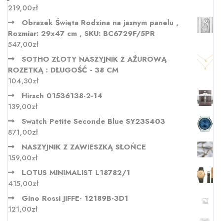
219,00
zł
Obrazek Święta Rodzina na jasnym panelu ,
Rozmiar: 29x47 cm , SKU: BC6729F/5PR
547,00
zł
SOTHO ZŁOTY NASZYJNIK Z AŻUROWĄ
ROZETKĄ : DŁUGOŚĆ - 38 CM
104,30
zł
Hirsch 01536138-2-14
139,00
zł
Swatch Petite Seconde Blue SY23S403
871,00
zł
NASZYJNIK Z ZAWIESZKĄ SŁOŃCE
159,00
zł
LOTUS MINIMALIST L18782/1
415,00
zł
Gino Rossi JIFFE- 12189B-3D1
121,00
zł