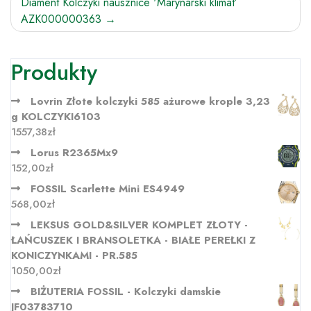
Diament Kolczyki nausznice 'Marynarski klimat’
AZK000000363
Produkty
Lovrin Złote kolczyki 585 ażurowe krople 3,23
g KOLCZYKI6103
1557,38
zł
Lorus R2365Mx9
152,00
zł
FOSSIL Scarlette Mini ES4949
568,00
zł
LEKSUS GOLD&SILVER KOMPLET ZŁOTY -
ŁAŃCUSZEK I BRANSOLETKA - BIAŁE PEREŁKI Z
KONICZYNKAMI - PR.585
1050,00
zł
BIŻUTERIA FOSSIL - Kolczyki damskie
JF03783710