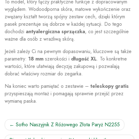
To model, który łączy praktyczne funkcje z dopracowanym
wyglądem. Wodoodporna skóra, matowe wykończenie oraz
zwężany kształt tworzą spójny zestaw cech, dzięki którym
pasek prezentuje się dobrze w każdej sytuacji. Do tego
dochodzi
antyalergiczna sprzączka
, co jest szczególnie
ważne dla osób z wrażliwą skórą.
Jeżeli zależy Ci na pewnym dopasowaniu, kluczowe są także
parametry:
18 mm
szerokości i
długość XL
. To konkretne
wartości, które ułatwiają decyzję zakupową i pozwalają
dobrać właściwy rozmiar do zegarka.
Na koniec warto pamiętać o zestawie –
teleskopy gratis
przyspieszają montaż i pomagają sprawnie przejść przez
wymianę paska.
Nawigacja
Sotho Naszyjnik Z Różowego Złota Paryż N2255
wpisu