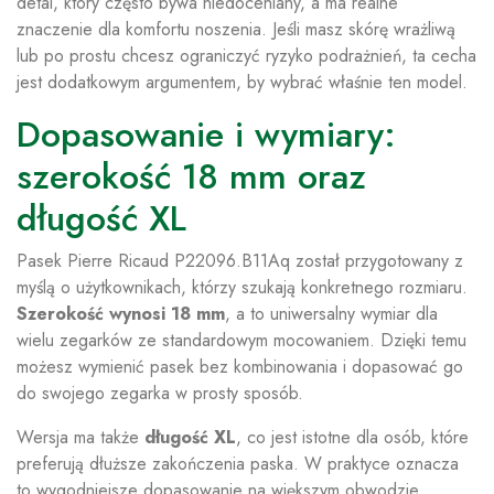
detal, który często bywa niedoceniany, a ma realne
znaczenie dla komfortu noszenia. Jeśli masz skórę wrażliwą
lub po prostu chcesz ograniczyć ryzyko podrażnień, ta cecha
jest dodatkowym argumentem, by wybrać właśnie ten model.
Dopasowanie i wymiary:
szerokość 18 mm oraz
długość XL
Pasek Pierre Ricaud P22096.B11Aq został przygotowany z
myślą o użytkownikach, którzy szukają konkretnego rozmiaru.
Szerokość wynosi 18 mm
, a to uniwersalny wymiar dla
wielu zegarków ze standardowym mocowaniem. Dzięki temu
możesz wymienić pasek bez kombinowania i dopasować go
do swojego zegarka w prosty sposób.
Wersja ma także
długość XL
, co jest istotne dla osób, które
preferują dłuższe zakończenia paska. W praktyce oznacza
to wygodniejsze dopasowanie na większym obwodzie