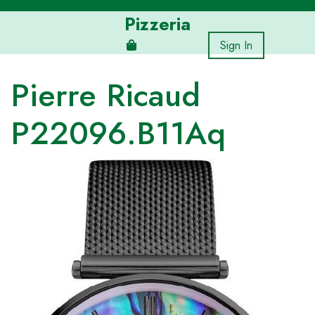
Skip
Pizzeria
to
content
Sign In
Pierre Ricaud
P22096.B11Aq