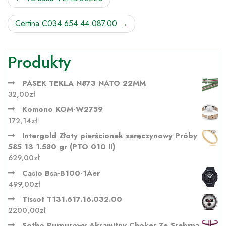
wpisu
Certina C034.654.44.087.00
Produkty
PASEK TEKLA N873 NATO 22MM
32,00
zł
Komono KOM-W2759
172,14
zł
Intergold Złoty pierścionek zaręczynowy Próby
585 13 1.580 gr (PTO 010 II)
629,00
zł
Casio Bsa-B100-1Aer
499,00
zł
Tissot T131.617.16.032.00
2200,00
zł
Sotho Purpurowy Aksamitny Choker Ze Srebrną