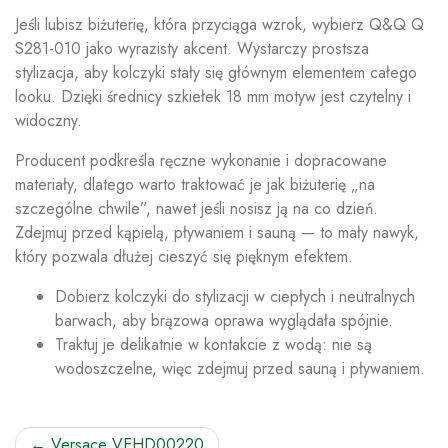
Jeśli lubisz biżuterię, która przyciąga wzrok, wybierz Q&Q Q
S281-010 jako wyrazisty akcent. Wystarczy prostsza
stylizacja, aby kolczyki stały się głównym elementem całego
looku. Dzięki średnicy szkiełek 18 mm motyw jest czytelny i
widoczny.
Producent podkreśla ręczne wykonanie i dopracowane
materiały, dlatego warto traktować je jak biżuterię „na
szczególne chwile”, nawet jeśli nosisz ją na co dzień.
Zdejmuj przed kąpielą, pływaniem i sauną — to mały nawyk,
który pozwala dłużej cieszyć się pięknym efektem.
Dobierz kolczyki do stylizacji w ciepłych i neutralnych
barwach, aby brązowa oprawa wyglądała spójnie.
Traktuj je delikatnie w kontakcie z wodą: nie są
wodoszczelne, więc zdejmuj przed sauną i pływaniem.
Nawigacja
Versace VEHD00220