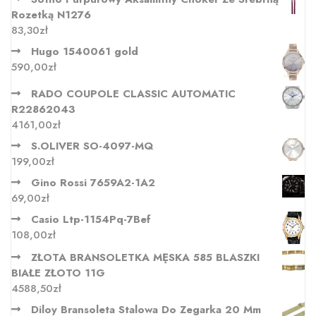
Rozetką N1276
83,30
zł
Hugo 1540061 gold
590,00
zł
RADO COUPOLE CLASSIC AUTOMATIC
R22862043
4161,00
zł
S.OLIVER SO-4097-MQ
199,00
zł
Gino Rossi 7659A2-1A2
69,00
zł
Casio Ltp-1154Pq-7Bef
108,00
zł
ZŁOTA BRANSOLETKA MĘSKA 585 BLASZKI
BIAŁE ZŁOTO 11G
4588,50
zł
Diloy Bransoleta Stalowa Do Zegarka 20 Mm