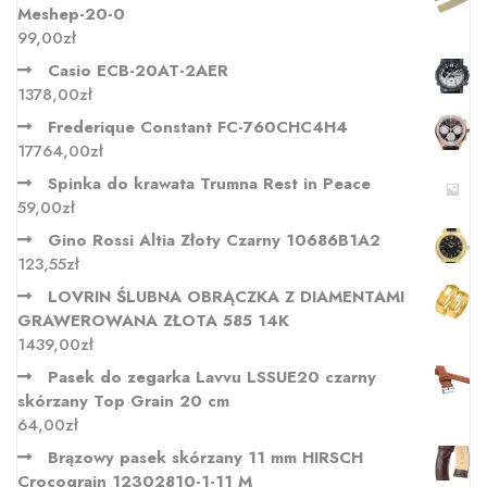
Meshep-20-0
99,00
zł
Casio ECB-20AT-2AER
1378,00
zł
Frederique Constant FC-760CHC4H4
17764,00
zł
Spinka do krawata Trumna Rest in Peace
59,00
zł
Gino Rossi Altia Złoty Czarny 10686B1A2
123,55
zł
LOVRIN ŚLUBNA OBRĄCZKA Z DIAMENTAMI
GRAWEROWANA ZŁOTA 585 14K
1439,00
zł
Pasek do zegarka Lavvu LSSUE20 czarny
skórzany Top Grain 20 cm
64,00
zł
Brązowy pasek skórzany 11 mm HIRSCH
Crocograin 12302810-1-11 M