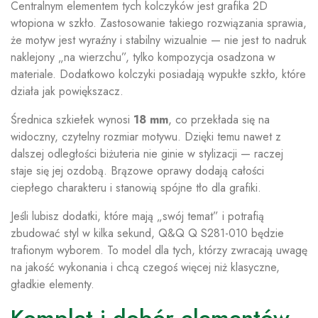
Centralnym elementem tych kolczyków jest grafika 2D
wtopiona w szkło. Zastosowanie takiego rozwiązania sprawia,
że motyw jest wyraźny i stabilny wizualnie — nie jest to nadruk
naklejony „na wierzchu”, tylko kompozycja osadzona w
materiale. Dodatkowo kolczyki posiadają wypukłe szkło, które
działa jak powiększacz.
Średnica szkiełek wynosi
18 mm
, co przekłada się na
widoczny, czytelny rozmiar motywu. Dzięki temu nawet z
dalszej odległości biżuteria nie ginie w stylizacji — raczej
staje się jej ozdobą. Brązowe oprawy dodają całości
ciepłego charakteru i stanowią spójne tło dla grafiki.
Jeśli lubisz dodatki, które mają „swój temat” i potrafią
zbudować styl w kilka sekund, Q&Q Q S281-010 będzie
trafionym wyborem. To model dla tych, którzy zwracają uwagę
na jakość wykonania i chcą czegoś więcej niż klasyczne,
gładkie elementy.