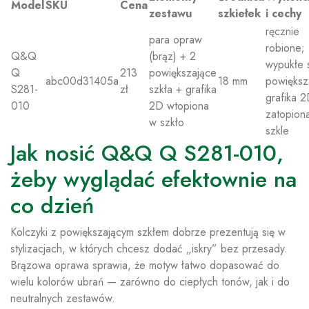
Model
SKU
Cena
zestawu
szkiełek
i cechy
ręcznie
para opraw
robione;
Q&Q
(brąz) + 2
wypukłe 
Q
213
powiększające
abc00d31405a
18 mm
powiększ
S281-
zł
szkła + grafika
grafika 
010
2D wtopiona
zatopion
w szkło
szkle
Jak nosić Q&Q Q S281-010,
żeby wyglądać efektownie na
co dzień
Kolczyki z powiększającym szkłem dobrze prezentują się w
stylizacjach, w których chcesz dodać „iskry” bez przesady.
Brązowa oprawa sprawia, że motyw łatwo dopasować do
wielu kolorów ubrań — zarówno do ciepłych tonów, jak i do
neutralnych zestawów.