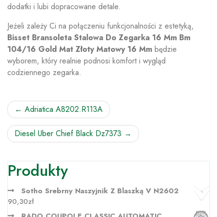
dodatki i lubi dopracowane detale.
Jeżeli zależy Ci na połączeniu funkcjonalności z estetyką,
Bisset Bransoleta Stalowa Do Zegarka 16 Mm Bm
104/16 Gold Mat Złoty Matowy 16 Mm
będzie
wyborem, który realnie podnosi komfort i wygląd
codziennego zegarka.
Nawigacja
Adriatica A8202.R113A
wpisu
Diesel Uber Chief Black Dz7373
Produkty
Sotho Srebrny Naszyjnik Z Blaszką V N2602
90,30
zł
RADO COUPOLE CLASSIC AUTOMATIC