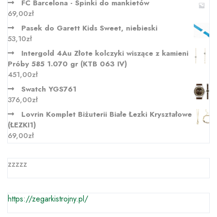
FC Barcelona - Spinki do mankietów
69,00
zł
Pasek do Garett Kids Sweet, niebieski
53,10
zł
Intergold 4Au Złote kolczyki wiszące z kamieni
Próby 585 1.070 gr (KTB 063 IV)
451,00
zł
Swatch YGS761
376,00
zł
Lovrin Komplet Biżuterii Białe Łezki Kryształowe
(ŁEZKI1)
69,00
zł
zzzzz
https://zegarkistrojny.pl/