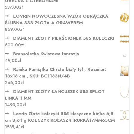
GRECKA Z CYRKONIAMI
537,00
zł
LOVRIN NOWOCZESNA WZÓR OBRĄCZKA
ŚLUBNA 333 ZŁOTA A GRAWEREM
869,00
zł
DIAMENT ZŁOTY PIERŚCIONEK 585 KULECZKI
600,00
zł
Bransoletka Kwiatowa fantazja
49,00
zł
Ramka Pamiątka Chrztu biały tył , Rozmiar:
13x18 cm , SKU: BC1183N/4B
266,00
zł
DIAMENT ZŁOTY ŁAŃCUSZEK 585 SPLOT
LINKA 1 MM
1493,00
zł
Lovrin Złote kolczyki 585 klasyczne kółka 6,5
cm 3,61 g KOLCZYKIKOŁASZ41RURKA17MM65CM
1535,41
zł