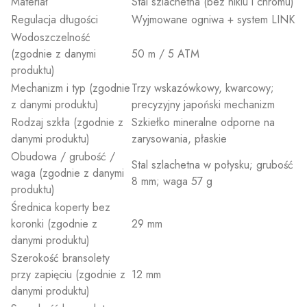
Materiał
Stal szlachetna (bez niklu i chromu)
Regulacja długości
Wyjmowane ogniwa + system LINK
Wodoszczelność
(zgodnie z danymi
50 m / 5 ATM
produktu)
Mechanizm i typ (zgodnie
Trzy wskazówkowy, kwarcowy;
z danymi produktu)
precyzyjny japoński mechanizm
Rodzaj szkła (zgodnie z
Szkiełko mineralne odporne na
danymi produktu)
zarysowania, płaskie
Obudowa / grubość /
Stal szlachetna w połysku; grubość
waga (zgodnie z danymi
8 mm; waga 57 g
produktu)
Średnica koperty bez
koronki (zgodnie z
29 mm
danymi produktu)
Szerokość bransolety
przy zapięciu (zgodnie z
12 mm
danymi produktu)