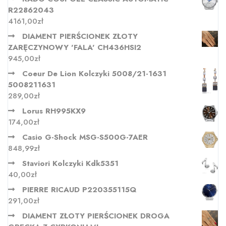
R22862043
4161,00
zł
DIAMENT PIERŚCIONEK ZŁOTY
ZARĘCZYNOWY 'FALA' CH436HSI2
945,00
zł
Coeur De Lion Kolczyki 5008/21-1631
5008211631
289,00
zł
Lorus RH995KX9
174,00
zł
Casio G-Shock MSG-S500G-7AER
848,99
zł
Staviori Kolczyki Kdk5351
40,00
zł
PIERRE RICAUD P220355115Q
291,00
zł
DIAMENT ZŁOTY PIERŚCIONEK DROGA