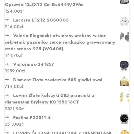
Oprawie 13.8X12 Cm Bc6449/2Wm
124,00
zł
Lacoste L1212 2030003
216,00
zł
Valerio Elegancki otwierany srebrny wisior
sekretnik puzderko serce serduszko grawerowany
wzór srebro 925 (W0405)
141,70
zł
Victorinox-241857
1259,00
zł
Diament Złota zawieszka 585 gładki owal
714,00
zł
Lovrin Złote kolczyki 585 przecinki z
diamentami Brylanty KO155018CT
2571,93
zł
Festina F20511-4
351,00
zł
LOVRIN ŚLUBNA OBRĄCZKA Z DIAMENTAMI