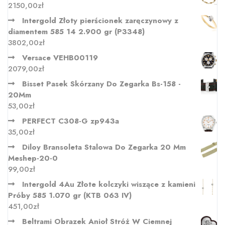
2150,00
zł
Intergold Złoty pierścionek zaręczynowy z
diamentem 585 14 2.900 gr (P3348)
3802,00
zł
Versace VEHB00119
2079,00
zł
Bisset Pasek Skórzany Do Zegarka Bs-158 -
20Mm
53,00
zł
PERFECT C308-G zp943a
35,00
zł
Diloy Bransoleta Stalowa Do Zegarka 20 Mm
Meshep-20-0
99,00
zł
Intergold 4Au Złote kolczyki wiszące z kamieni
Próby 585 1.070 gr (KTB 063 IV)
451,00
zł
Beltrami Obrazek Anioł Stróż W Ciemnej