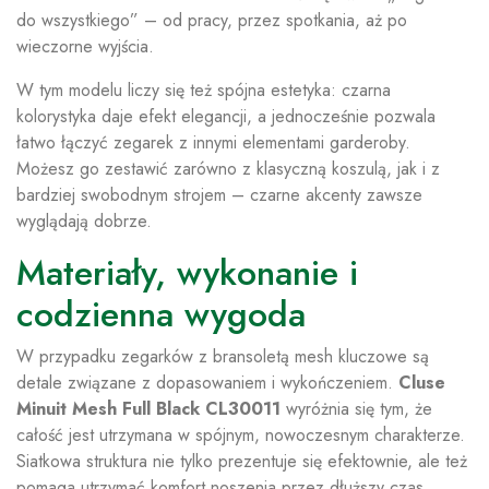
do wszystkiego” – od pracy, przez spotkania, aż po
wieczorne wyjścia.
W tym modelu liczy się też spójna estetyka: czarna
kolorystyka daje efekt elegancji, a jednocześnie pozwala
łatwo łączyć zegarek z innymi elementami garderoby.
Możesz go zestawić zarówno z klasyczną koszulą, jak i z
bardziej swobodnym strojem – czarne akcenty zawsze
wyglądają dobrze.
Materiały, wykonanie i
codzienna wygoda
W przypadku zegarków z bransoletą mesh kluczowe są
detale związane z dopasowaniem i wykończeniem.
Cluse
Minuit Mesh Full Black CL30011
wyróżnia się tym, że
całość jest utrzymana w spójnym, nowoczesnym charakterze.
Siatkowa struktura nie tylko prezentuje się efektownie, ale też
pomaga utrzymać komfort noszenia przez dłuższy czas.