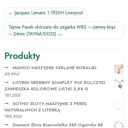
Nawigacja
Jacques Lemans 1-1926H Liverpool
wpisu
Tayma Pasek skórzany do zegarka W83 – ciemny brąz
– 24mm (TAYMA10032)
Produkty
MANGO NASZYJNIK SZKLANE KORALIKI
69,99
zł
LOVRIN SREBRNY KOMPLET 925 KOLCZYKI
ZAWIESZKA KOLOROWE LISTKI 2,84 G
181,55
zł
SOTHO ZŁOTY NASZYJNIK Z PEREŁ
NATURALNYCH Z LITERKĄ
188,30
zł
Diament Złota Bransoletka 585 Ogniwka 88