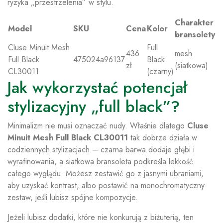
ryzyka „przestrzelenia” w stylu.
Charakter
Model
SKU
Cena
Kolor
bransolety
Cluse Minuit Mesh
Full
436
mesh
Full Black
475024a96137
Black
zł
(siatkowa)
CL30011
(czarny)
Jak wykorzystać potencjał
stylizacyjny „full black”?
Minimalizm nie musi oznaczać nudy. Właśnie dlatego
Cluse
Minuit Mesh Full Black CL30011
tak dobrze działa w
codziennych stylizacjach – czarna barwa dodaje głębi i
wyrafinowania, a siatkowa bransoleta podkreśla lekkość
całego wyglądu. Możesz zestawić go z jasnymi ubraniami,
aby uzyskać kontrast, albo postawić na monochromatyczny
zestaw, jeśli lubisz spójne kompozycje.
Jeżeli lubisz dodatki, które nie konkurują z biżuterią, ten