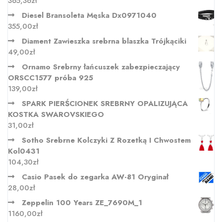
365,36
zł
Diesel Bransoleta Męska Dx0971040
355,00
zł
Diament Zawieszka srebrna blaszka Trójkąciki
49,00
zł
Ornamo Srebrny łańcuszek zabezpieczający
ORSCC1577 próba 925
139,00
zł
SPARK PIERŚCIONEK SREBRNY OPALIZUJĄCA
KOSTKA SWAROVSKIEGO
31,00
zł
Sotho Srebrne Kolczyki Z Rozetką I Chwostem
Kol0431
104,30
zł
Casio Pasek do zegarka AW-81 Oryginał
28,00
zł
Zeppelin 100 Years ZE_7690M_1
1160,00
zł