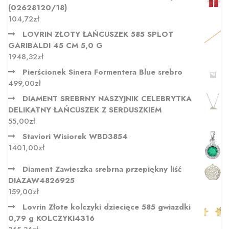
(02628120/18)
104,72
zł
LOVRIN ZŁOTY ŁAŃCUSZEK 585 SPLOT
GARIBALDI 45 CM 5,0 G
1948,32
zł
Pierścionek Sinera Formentera Blue srebro
499,00
zł
DIAMENT SREBRNY NASZYJNIK CELEBRYTKA
DELIKATNY ŁAŃCUSZEK Z SERDUSZKIEM
55,00
zł
Staviori Wisiorek WBD3854
1401,00
zł
Diament Zawieszka srebrna przepiękny liść
DIAZAW4826925
159,00
zł
Lovrin Złote kolczyki dziecięce 585 gwiazdki
0,79 g KOLCZYKI4316