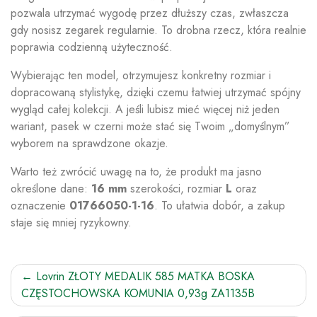
pozwala utrzymać wygodę przez dłuższy czas, zwłaszcza
gdy nosisz zegarek regularnie. To drobna rzecz, która realnie
poprawia codzienną użyteczność.
Wybierając ten model, otrzymujesz konkretny rozmiar i
dopracowaną stylistykę, dzięki czemu łatwiej utrzymać spójny
wygląd całej kolekcji. A jeśli lubisz mieć więcej niż jeden
wariant, pasek w czerni może stać się Twoim „domyślnym”
wyborem na sprawdzone okazje.
Warto też zwrócić uwagę na to, że produkt ma jasno
określone dane:
16 mm
szerokości, rozmiar
L
oraz
oznaczenie
01766050-1-16
. To ułatwia dobór, a zakup
staje się mniej ryzykowny.
Nawigacja
Lovrin ZŁOTY MEDALIK 585 MATKA BOSKA
CZĘSTOCHOWSKA KOMUNIA 0,93g ZA1135B
wpisu