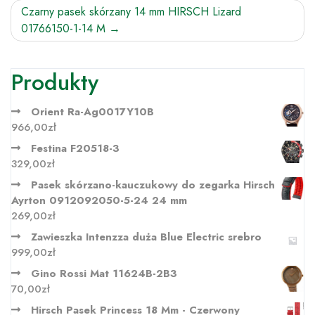
Czarny pasek skórzany 14 mm HIRSCH Lizard
01766150-1-14 M
Produkty
Orient Ra-Ag0017Y10B
966,00
zł
Festina F20518-3
329,00
zł
Pasek skórzano-kauczukowy do zegarka Hirsch
Ayrton 0912092050-5-24 24 mm
269,00
zł
Zawieszka Intenzza duża Blue Electric srebro
999,00
zł
Gino Rossi Mat 11624B-2B3
70,00
zł
Hirsch Pasek Princess 18 Mm - Czerwony