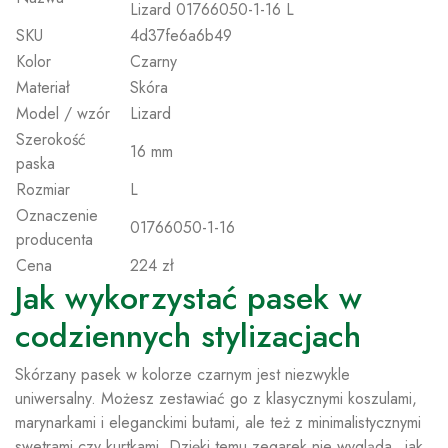
Lizard 01766050-1-16 L
SKU
4d37fe6a6b49
Kolor
Czarny
Materiał
Skóra
Model / wzór
Lizard
Szerokość
16 mm
paska
Rozmiar
L
Oznaczenie
01766050-1-16
producenta
Cena
224 zł
Jak wykorzystać pasek w
codziennych stylizacjach
Skórzany pasek w kolorze czarnym jest niezwykle
uniwersalny. Możesz zestawiać go z klasycznymi koszulami,
marynarkami i eleganckimi butami, ale też z minimalistycznymi
swetrami czy kurtkami. Dzięki temu zegarek nie wygląda „jak