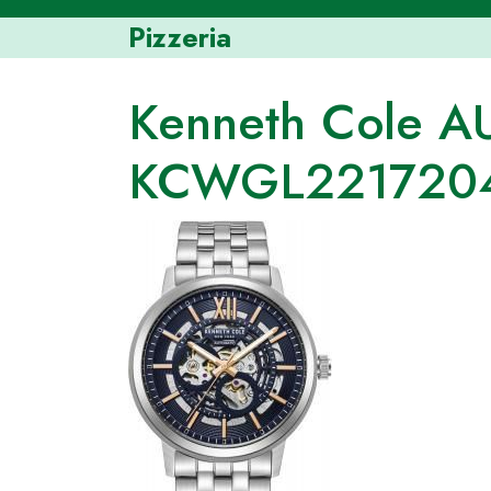
Skip
Pizzeria
to
content
Kenneth Cole 
KCWGL221720