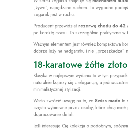
W sercu zegarka znajduje się
mechanizm auto
„żywe”, napędzane ruchem. To wygodne podejś
zegarek jest w ruchu.
Producent przewidział
rezerwę chodu do 42 
po korektę czasu. To szczególnie praktyczne w
Ważnym elementem jest również kompaktowa kon
dobrze leży na nadgarstku i nie „przeszkadza” 
18-karatowe żółte złoto
Klasyka w najlepszym wydaniu to w tym przypad
naturalnie kojarzy się z elegancją, a jednocześni
minimalistycznej stylizacji.
Warto zwrócić uwagę na to, że
Swiss made
to 
często wybierane przez osoby, które chcą mieć 
dopracowanie detali.
Jeśli interesuje Cię kolekcja o podobnym, spójny