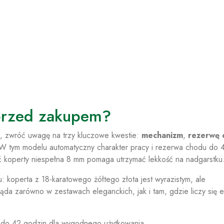
przed zakupem?
a, zwróć uwagę na trzy kluczowe kwestie:
mechanizm
,
rezerwę 
 W tym modelu automatyczny charakter pracy i rezerwa chodu do 
ć koperty niespełna 8 mm pomaga utrzymać lekkość na nadgarstku
 koperta z 18-karatowego żółtego złota jest wyrazistym, ale
a zarówno w zestawach eleganckich, jak i tam, gdzie liczy się e
 do 42 godzin dla wygodnego użytkowania.