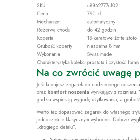
SKU
c8862777cf02
Cena
790 zł
Mechanizm
automatyczny
Rezerwa chodu
do 42 godzin
Koperta
18-karatowe żółte złoto
Grubość koperty
niespełna 8 mm
Wykonanie
Swiss made
Charakterystyka kolekcji
prostota i czystość formy
Na co zwrócić uwagę 
Jeśli kupujesz zegarek do codziennego noszeni
oraz
komfort noszenia
wynikający z rozmiaru.
godzin wspierają wygodę użytkowania, a gruboś
Warto też dopasować zegarek do własnego stylu:
jednocześnie klasycznym wyborem. Dobrze wygląd
„drogiego detalu”.
Automatyczny mechanizm i rezerwa chodu