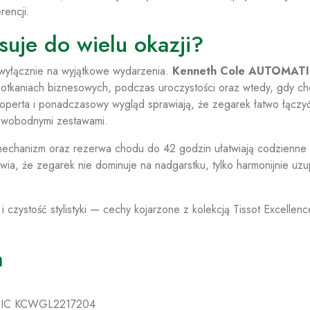
rencji.
uje do wielu okazji?
wyłącznie na wyjątkowe wydarzenia.
Kenneth Cole AUTOMAT
otkaniach biznesowych, podczas uroczystości oraz wtedy, gdy c
 koperta i ponadczasowy wygląd sprawiają, że zegarek łatwo łączy
j swobodnymi zestawami.
 mechanizm oraz rezerwa chodu do 42 godzin ułatwiają codzienne
ia, że zegarek nie dominuje na nadgarstku, tylko harmonijnie uzu
i czystość stylistyki — cechy kojarzone z kolekcją Tissot Excellenc
a
TIC KCWGL2217204