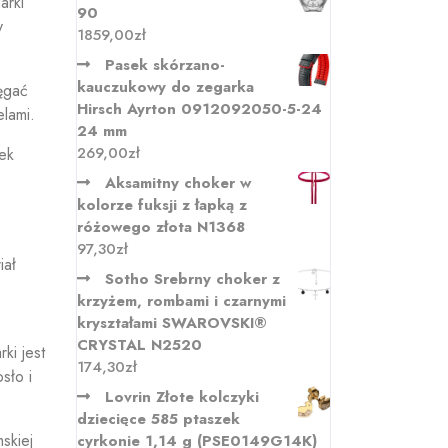
arki
90
y
1859,00
zł
Pasek skórzano-
kauczukowy do zegarka
ęgać
Hirsch Ayrton 0912092050-5-24
lami.
24 mm
269,00
zł
ek
Aksamitny choker w
kolorze fuksji z łapką z
różowego złota N1368
97,30
zł
iał
Sotho Srebrny choker z
krzyżem, rombami i czarnymi
kryształami SWAROVSKI®
CRYSTAL N2520
ki jest
174,30
zł
sło i
Lovrin Złote kolczyki
dziecięce 585 ptaszek
skiej
cyrkonie 1,14 g (PSE0149G14K)