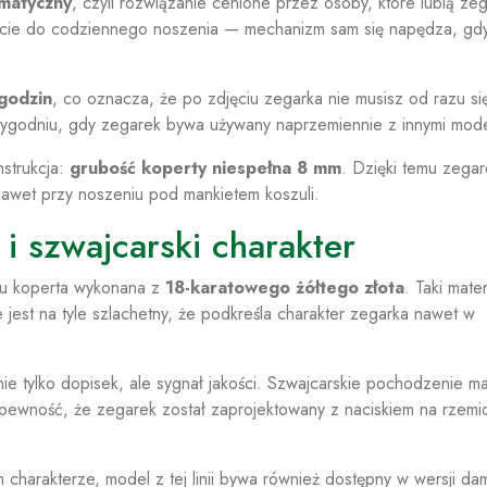
matyczny
, czyli rozwiązanie cenione przez osoby, które lubią zeg
cie do codziennego noszenia — mechanizm sam się napędza, gd
godzin
, co oznacza, że po zdjęciu zegarka nie musisz od razu si
 tygodniu, gdy zegarek bywa używany naprzemiennie z innymi mode
strukcja:
grubość koperty niespełna 8 mm
. Dzięki temu zegar
nawet przy noszeniu pod mankietem koszuli.
 i szwajcarski charakter
ku koperta wykonana z
18-karatowego żółtego złota
. Taki mater
e jest na tyle szlachetny, że podkreśla charakter zegarka nawet w
nie tylko dopisek, ale sygnał jakości. Szwajcarskie pochodzenie mar
pewność, że zegarek został zaprojektowany z naciskiem na rzemio
m charakterze, model z tej linii bywa również dostępny w wersji dam