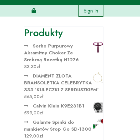
Sign In
Produkty
Sotho Purpurowy
Aksamitny Choker Ze
Srebrną Rozetką N1276
83,30
zł
DIAMENT ZŁOTA
BRANSOLETKA CELEBRYTKA
333 'KULECZKI Z SERDUSZKIEM'
565,00
zł
Calvin Klein K9E231B1
599,00
zł
Galante Spinki do
mankietów Stop Go SD-1300
129,00
zł