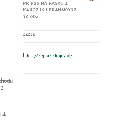
PR 925 NA PASKU Z
KAUCZUKU BRANSK007
96,00
zł
zzzzz
https://zegarkistrojny.pl/
chodu
42
.
fekt