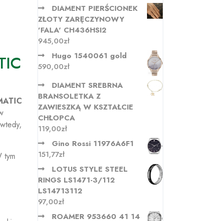
DIAMENT PIERŚCIONEK
ZŁOTY ZARĘCZYNOWY
'FALA' CH436HSI2
945,00
zł
Hugo 1540061 gold
TIC
590,00
zł
DIAMENT SREBRNA
BRANSOLETKA Z
MATIC
ZAWIESZKĄ W KSZTAŁCIE
w
CHŁOPCA
 wtedy,
119,00
zł
Gino Rossi 11976A6F1
151,77
zł
W tym
LOTUS STYLE STEEL
RINGS LS1471-3/112
LS14713112
97,00
zł
ROAMER 953660 41 14