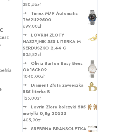
380,56
zł
Timex M79 Automatic
TW2U29500
699,00
zł
IC
LOVRIN ZŁOTY
hcesz
NASZYJNIK 585 LITERKA M
ć
SERDUSZKO 2,44 G
805,82
zł
Olivia Burton Busy Bees
Ob16Ch02
pełnia
1040,00
zł
Diament Złota zawieszka
e
585 literka B
125,00
zł
Lovrin Złote kolczyki 585
motylki 0,8g 20533
405,90
zł
SREBRNA BRANSOLETKA